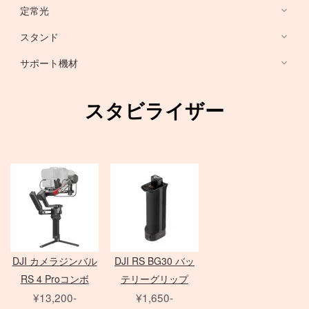
HARRISON
Sony ミラーレス
定常光
ノートブック PC
RFマウントレンズ
Canon ミラーレス
broncolor
スタンド
EF 単焦点レンズ
Nikon ミラーレス
PHASE ONE カメラ
Aupture LEDライト
PC用 周辺機器
EF ズームレンズ
サポート機材
Schneider 645 レンズ
Schneider 大判レンズ
EF MACRO レンズ
スタンド
中判デジタルカメラ
アクセサリ
Rodenstock 大判レンズ
TS-E レンズ
一脚
スタビライザー
メーター
アクセサリ
三脚
Hasselblad H
SER.9 フィルター
スピードライト
4×5 Body / ACC
水平アーム
4 1/2 フィルター
レリーズ
電源部
雲台・他
アダプター
ヘッド
STORM シリーズ
PC用 外付バッテリー
Nikon Lens
/
ACC
モノブロック
Manfrotto
Light Storm シリーズ
PC用 アクセサリ
TIFFEN
Manfrotto
（バッテリータイプ）
FUJIFILM GFXシリーズ
amaran シリーズ
Avenger
オパライト
MINOLTA
NOVA シリーズ
PCモニター
Matthews
パラ
デジタルバック
SEKONIC
H カメラ
INFINIBAR シリーズ
Sinar
センチュリースタンド
DJI カメラジンバル
DJI RS BG30 バッ
ソフトボックス
Kenko
HC レンズ
アクセサリ
COLAVOLEX
Other Brand
RS 4 Proコンボ
テリーグリップ
エフェクトランプ
アクセサリ
ソフトボックス
PHASE ONE アクセサリ
¥13,200-
¥1,650-
ピコライト
スポットライトマウント
レフ