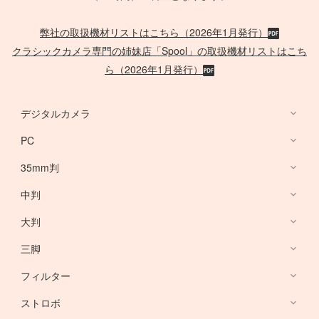
弊社の取扱機材リストはこちら（2026年1月発行）
クラシックカメラ専門の姉妹店「Spool」の取扱機材リストはこち
ら（2026年1月発行）
デジタルカメラ
PC
デジタルカメラ
35mm判
PC
中判
Canon Lens
/
ACC
大判
PHASE ONE
三脚
Large Format Lens
フィルター
Canon DSLR
GITZO
ストロボ
Nikon DSLR
デスクトップ PC