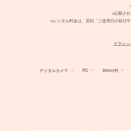
※記載さ
※レンタル料金は、原則「ご使用日の前日午
クラシッ
デジタルカメラ
PC
35mm判
デジタルカメラ
PC
Canon Lens
PHASE ONE
Large Format Lens
GITZO
HARRISON
broncolor
Aupture LEDライト
スタンド
メーター
/
ACC
Profoto
レフ
TIFFEN
中判デジタルカメラ
Nikon Lens
Hasselblad H
その他 LEDライト
PC用 周辺機器
Manfrotto
クランプ
/
4×5 Bod
COMET
布/フレー
ACC
Ke
電源部
MINOLTA
電源部
折り畳みレフ
電源部
紗幕/黒幕
SER.9 フィルター
SER.9 フィルター
Canon DSLR
RFマウントレンズ
PHASE ONE カメラ
STORM シリーズ
FUJIFILM GFXシリーズ
Zマウントレンズ
H カメラ
ARRI
ヘッド
SEKONIC
ヘッド
ロールレフ
種
ヘッド
4 1/2 フィルター
ND フィルター
デスクトップ PC
一脚
Manfrotto
PC用 外付バッテ
一脚
Manfrotto
Nikon DSLR
EF 単焦点レンズ
Schneider 645 レンズ
Light Storm シリーズ
AF-S 単焦点レンズ
HC レンズ
Profoto
モノブロック
Kenko
モノブロック
スクリムジム
モノブロ
フラッグ