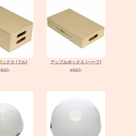
Canon
換アダプタ
プール」
35mm判 在庫リスト
中判 在庫リスト
TO FLEX
MOLA
小道具カメラ
Nikon
用 ケーブル
イザー
オールドレンズ各種
MERA
その他オパライ
MINOLTA
用 変換アダプタ
color
ト
Hasselblad
to
スピードライト
Others
アクセサリ
発信機
ックス (フル)
アップルボックス (ハーフ)
¥660-
¥660-