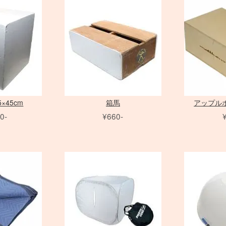
クローズアップ
クローズアップ
モニター用 アクセサリ
Avenger
PC用 変
雲台・他
クラシックカメラ専門 姉妹店「ス
PHASE ONE 中判カメラ
FE MACRO レンズ
アクセサリ
broncolor
バッテリーグリップ
Laowa 単焦点レンズ
パルサーライト
リ
フォグマシーン
ヒカル小町
PHO
Nikon
ソフトフィルター
Others
映像出力
スタビラ
LEX
大判 在庫リスト
アクセサリ
DEDOLIGHT
動画撮影用アクセサリ
Profoto
CHI
クロスフィルター
映像出力
 ONE アクセサリ
アクセサリ
撮影補助アクセサリ
dedolight
bron
その他のフィルター
アイランプ ・ブルーラン
Profo
スピードライト
プ
アクセサリ
Other Brand
アクセサリ
×45cm
箱馬
アップルボ
0-
¥660-