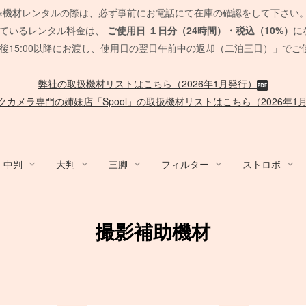
※機材レンタルの際は、必ず事前にお電話にて在庫の確認をして下さい
れているレンタル料金は、
ご使用日
１日分（24時間）・税込（10%）
に
後15:00以降にお渡し、使用日の翌日午前中の返却（二泊三日）」でご
弊社の取扱機材リストはこちら（2026年1月発行）
クカメラ専門の姉妹店「Spool」の取扱機材リストはこちら（2026年1
中判
大判
三脚
フィルター
ストロボ
y / ACC
ム/他
nko
デジタルバック
Sony Lens
Mamiya 645 AF
HMI
Canon
発電機/他
PCモニター
QUICK-SET
ブーム
/
ACC
MARUMI
デジタルアクセサリ
EF Mount Lens
FUJIFILM GFX
タングステンライト
Film Camera / Lens
Other Strobo
バッテリー
CROMOFILTE
ケーブル 
Other Br
オートポ
SOFT
脚立/
撮影補助機材
/布 各
スピードライト
発電機
SUNSTAR
ポータブル電源
Phott
脚立
ND フィルター
ND フィルター
ハーフカラー
PHASE ONE Pシリーズ
FE 単焦点レンズ
セコールD レンズ
ARRI
メモリーカード各種
Sigma 単焦点レンズ
G レンズ
ARRI
アクセサリ
送風機
Panasonic
Vマウント
SD
カー
PL フィルター
PL フィルター
リー
EIZO モニター
ハスキー三脚
Manfrotto
PC用 ケ
一脚・三
Manfrotto
PHASE ONE IQシリーズ
FE ズームレンズ
オールド AFレンズ
Profoto
バッテリー関連
Sigma ズームレンズ
アクセサリ
RDS
ック
各種
暖房
SUNPAK
カメラ/周辺機器
TK 
台車