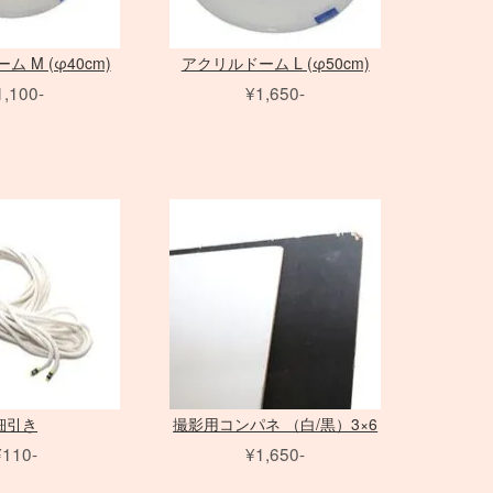
 M (φ40cm)
アクリルドーム L (φ50cm)
1,100-
¥1,650-
細引き
撮影用コンパネ （白/黒）3×6
¥110-
¥1,650-