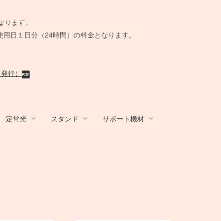
。
なります。
使用日１日分（24時間）の料金となります。
月発行）
定常光
スタンド
サポート機材
R
/ アダプター
ands
ール
 BOX
カート/他
その他カメラ
Film Camera / Lens
Film Camera / Lens
蛍光灯ライト
Other Brands
STROBO ACC
その他機材
ix
BALCAR
AC延長
Schneider
水中ハウジング
KINO FLO
ト
その他アンブレ
ウェイト
クラシックカメラ専門 姉妹店「スプー
クラシックカメラ専門 姉妹店「スプー
B＋W
ーブル
脚
小道具デジタルカメラ
BOX
ラ
撮影補助機材
ル」
ル」