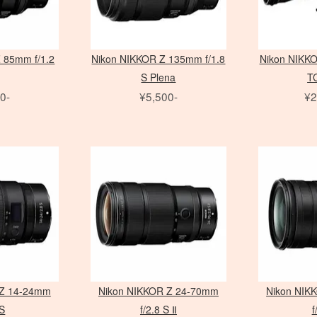
 85mm f/1.2
Nikon NIKKOR Z 135mm f/1.8
Nikon NIKKO
S Plena
T
0-
¥5,500-
¥2
 Z 14-24mm
Nikon NIKKOR Z 24-70mm
Nikon NIK
 S
f/2.8 S Ⅱ
f