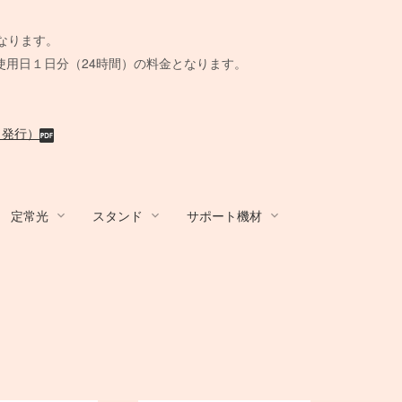
。
なります。
使用日１日分（24時間）の料金となります。
月発行）
定常光
スタンド
サポート機材
R
/ アダプター
ands
ール
 BOX
カート/他
その他カメラ
Film Camera / Lens
Film Camera / Lens
蛍光灯ライト
Other Brands
STROBO ACC
その他機材
ix
BALCAR
AC延長
Schneider
水中ハウジング
KINO FLO
ト
その他アンブレ
ウェイト
クラシックカメラ専門 姉妹店「スプー
クラシックカメラ専門 姉妹店「スプー
B＋W
ーブル
脚
小道具デジタルカメラ
BOX
ラ
撮影補助機材
ル」
ル」