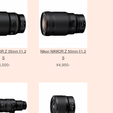
Canon
換アダプタ
プール」
35mm判 在庫リスト
中判 在庫リスト
TO FLEX
MOLA
小道具カメラ
Nikon
用 ケーブル
イザー
オールドレンズ各種
MERA
その他オパライ
MINOLTA
用 変換アダプタ
color
ト
Hasselblad
to
スピードライト
Others
アクセサリ
発信機
OR Z 35mm f/1.2
Nikon NIKKOR Z 50mm f/1.2
S
S
5,500-
¥4,950-