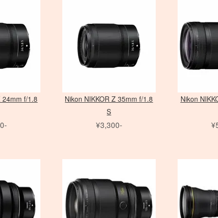
クローズアップ
クローズアップ
モニター用 アクセサリ
Avenger
PC用 変
雲台・他
クラシックカメラ専門 姉妹店「ス
PHASE ONE 中判カメラ
FE MACRO レンズ
アクセサリ
broncolor
バッテリーグリップ
Laowa 単焦点レンズ
パルサーライト
リ
フォグマシーン
ヒカル小町
PHO
Nikon
ソフトフィルター
Others
映像出力
スタビラ
LEX
大判 在庫リスト
アクセサリ
DEDOLIGHT
動画撮影用アクセサリ
Profoto
CHI
クロスフィルター
映像出力
 ONE アクセサリ
アクセサリ
撮影補助アクセサリ
dedolight
bron
その他のフィルター
アイランプ ・ブルーラン
Profo
スピードライト
プ
アクセサリ
Other Brand
アクセサリ
 24mm f/1.8
Nikon NIKKOR Z 35mm f/1.8
Nikon NIKK
S
0-
¥3,300-
¥