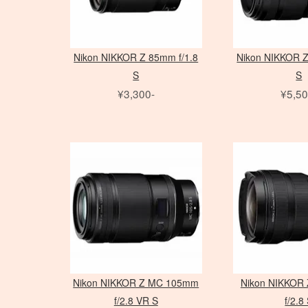
Nikon NIKKOR Z 85mm f/1.8
Nikon NIKKOR Z
S
S
¥3,300-
¥5,50
Nikon NIKKOR Z MC 105mm
Nikon NIKKOR
f/2.8 VR S
f/2.8