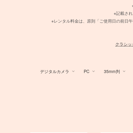
※記載さ
※レンタル料金は、原則「ご使用日の前日午
クラシッ
デジタルカメラ
PC
35mm判
デジタルカメラ
PC
Canon Lens
PHASE ONE
Large Format Lens
GITZO
HARRISON
broncolor
Aupture LEDライト
スタンド
メーター
/
ACC
Profoto
レフ
TIFFEN
中判デジタルカメラ
Nikon Lens
Hasselblad H
その他 LEDライト
PC用 周辺機器
Manfrotto
クランプ
/
4×5 Bod
COMET
布/フレー
ACC
Ke
電源部
MINOLTA
電源部
折り畳みレフ
電源部
紗幕/黒幕
SER.9 フィルター
SER.9 フィルター
Canon DSLR
RFマウントレンズ
PHASE ONE カメラ
STORM シリーズ
FUJIFILM GFXシリーズ
Zマウントレンズ
H カメラ
ARRI
ヘッド
SEKONIC
ヘッド
ロールレフ
種
ヘッド
4 1/2 フィルター
ND フィルター
デスクトップ PC
一脚
Manfrotto
PC用 外付バッテ
一脚
Manfrotto
Nikon DSLR
EF 単焦点レンズ
Schneider 645 レンズ
Light Storm シリーズ
AF-S 単焦点レンズ
HC レンズ
Profoto
モノブロック
Kenko
モノブロック
スクリムジム
モノブロ
フラッグ