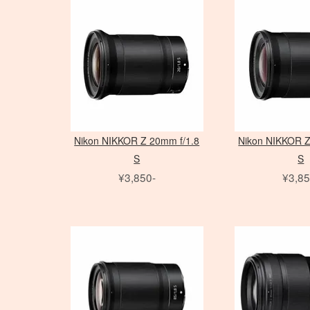
アダプター
アダプター
ノートブック PC
三脚
Avenger
PC用 アクセサリ
三脚
Avenger
Schneider 大判レンズ
Sinar
Sony ミラーレス
EF ズームレンズ
アクセサリ
amaran シリーズ
AF-S ズームレンズ
アクセサリ
Phottix
（バッテリータイ
（ACタイプ）
ライトパネル
アクセサ
フレーム
水平アーム
Matthews
雲台・他
Other Brand
Rodenstock 大判レンズ
COLAVO
Canon ミラーレス
EF MACRO レンズ
NOVA シリーズ
Micro レンズ
ASTERA
プ）
モノブロック
打ち枝
雲台・他
センチュリースタンド
PHASE
Nikon ミラーレス
TS-E レンズ
INFINIBAR シリーズ
PC / PC-E レンズ
DEDOLIGHT
オパライト
（バッテリータイ
Other Brand
アクセサリ
アクセサリ
AI レンズ
Fotodiox
パラ
プ）
スピードライト
ソフトボックス
アクセサリ
KINO FLO
ソフトボックス
クリップオン
レリーズ
スポットライトマウント
スピードライト
Litepanels
エフェクトラン
オパライト
フレネル・バーンドア
レリーズ
Other Brand
プ
ソフトボックス
LED用バッテリー
ピコライト
アンブレラ
Nikon NIKKOR Z 20mm f/1.8
Nikon NIKKOR Z
アクセサリ
特殊効果ツール
S
S
アクセサリ
¥3,850-
¥3,85