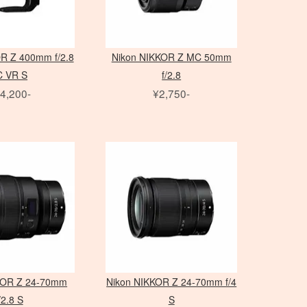
R Z 400mm f/2.8
Nikon NIKKOR Z MC 50mm
C VR S
f/2.8
4,200-
¥2,750-
KOR Z 24-70mm
Nikon NIKKOR Z 24-70mm f/4
/2.8 S
S