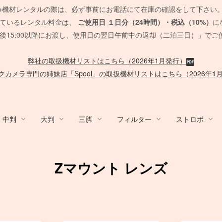
※機材レンタルの際は、必ず事前にお電話にて在庫の確認をして下さい
れているレンタル料金は、
ご使用日
１日分（24時間）・税込（10%）
に
後15:00以降にお渡し、使用日の翌日午前中の返却（二泊三日）」でご
弊社の取扱機材リストはこちら（2026年1月発行）
クカメラ専門の姉妹店「Spool」の取扱機材リストはこちら（2026年1
中判
大判
三脚
フィルター
ストロボ
y / ACC
ム/他
nko
デジタルバック
Sony Lens
Mamiya 645 AF
HMI
Canon
発電機/他
PCモニター
QUICK-SET
ブーム
/
ACC
MARUMI
デジタルアクセサリ
EF Mount Lens
FUJIFILM GFX
タングステンライト
Film Camera / Lens
Other Strobo
バッテリー
CROMOFILTE
ケーブル 
Other Br
オートポ
SOFT
脚立/
Zマウント レンズ
/布 各
スピードライト
発電機
SUNSTAR
ポータブル電源
Phott
脚立
ND フィルター
ND フィルター
ハーフカラー
PHASE ONE Pシリーズ
FE 単焦点レンズ
セコールD レンズ
ARRI
メモリーカード各種
Sigma 単焦点レンズ
G レンズ
ARRI
アクセサリ
送風機
Panasonic
Vマウント
SD
カー
PL フィルター
PL フィルター
リー
EIZO モニター
ハスキー三脚
Manfrotto
PC用 ケ
一脚・三
Manfrotto
PHASE ONE IQシリーズ
FE ズームレンズ
オールド AFレンズ
Profoto
バッテリー関連
Sigma ズームレンズ
アクセサリ
RDS
ック
各種
暖房
SUNPAK
カメラ/周辺機器
TK 
台車