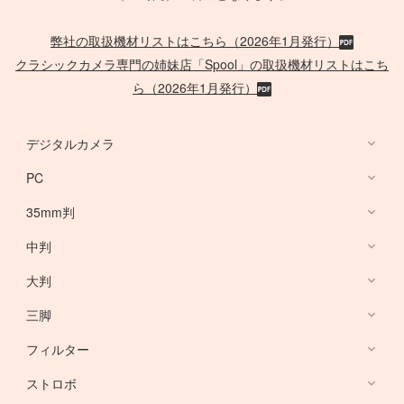
弊社の取扱機材リストはこちら（2026年1月発行）
クラシックカメラ専門の姉妹店「Spool」の取扱機材リストはこち
ら（2026年1月発行）
デジタルカメラ
PC
デジタルカメラ
35mm判
PC
中判
Canon Lens
/
ACC
大判
PHASE ONE
三脚
Large Format Lens
フィルター
Canon DSLR
GITZO
ストロボ
Nikon DSLR
デスクトップ PC