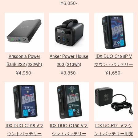
¥6,050-
Zマウントレンズ
アクセサリ
クランプ
一脚
フレネル・バーンドア
Mamiya 645 AF
SER.9 フィルター
AF-S 単焦点レンズ
Film Camera / Lens
三脚
ND フィルター
AF-S ズームレンズ
Profoto
雲台・他
その他 LEDライト
EIZO モニター
アダプター
Micro レンズ
PHASE ONE Pシリーズ
モニター用 アクセサリ
PC / PC-E レンズ
PHASE ONE IQシリーズ
QUICK-SET
Kenko
AI レンズ
PHASE ONE 中判カメラ
ケーブル / アダプター
アクセサリ
Krisdonia Power
Anker Power House
IDX DUO-C198P V
折り畳みレフ
スピードライト
Manfrotto
デジタルアクセサリ
Bank 222 (222wh)
200 (213wh)
マウントバッテリー
ロールレフ
セコールD レンズ
レリーズ
Avenger
クラシックカメラ専門 姉妹店「スプール」
¥4,950-
¥3,850-
¥1,650-
スクリムジム
オールド AFレンズ
大判 在庫リスト
Other Brand
電源部
ライトパネル
アクセサリ
ARRI
Sony Lens
/
ACC
ヘッド
Profoto
モノブロック
ブーム
ハスキー三脚
Phottix
布/フレーム/他
FUJIFILM GFX
ND フィルター
（ACタイプ）
ASTERA
PC用 ケーブル
PL フィルター
モノブロック
Other Brands
DEDOLIGHT
PC用 変換アダプタ
クローズアップ
（バッテリータイプ）
メモリーカード各種
Fotodiox
映像出力用 ケーブル
ソフトフィルター
クリップオン
IDX DUO-C198 Vマ
IDX DUO-C150 Vマ
IDX UC-PD1 Vマウ
バッテリー関連
KINO FLO
映像出力用 変換アダプタ
クロスフィルター
オパライト
ウントバッテリー
ウントバッテリー
ントバッテリー用充
バッテリーグリップ
Litepanels