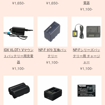
その他のフィルター
FE 単焦点レンズ
ソフトボックス
¥1,650-
¥1,650-
電器
動画撮影用アクセサリ
Other Brand
FE ズームレンズ
アンブレラ
¥1,100-
Manfrotto
撮影補助アクセサリ
LED用バッテリー
紗幕/黒幕/布 各種
G レンズ
MARUMI
FE MACRO レンズ
特殊効果ツール
Avenger
フラッグ各種
アクセサリ
アクセサリ
アクセサリ
Others
その他カメラ
HMI
一脚・三脚
フレーム
雲台・他
打ち枝
Film Camera / Lens
EF Mount Lens
COMET
オートポール
スタビライザー
発電機/他
IDX VL-DT1 Vマウン
NP-F 970 互換バッ
NP-Fシリーズバッ
トバッテリー用充電
テリー
テリー用 チャージ
ND フィルター
器
¥1,100-
ャー
PL フィルター
水中ハウジング
ARRI
¥1,100-
¥1,100-
クローズアップ
小道具デジタルカメラ
Profoto
クラシックカメラ専門 姉妹店「スプール」
Sigma 単焦点レンズ
電源部
Manfrotto
broncolor
中判 在庫リスト
CROMOFILTER
Sigma ズームレンズ
ヘッド
DEDOLIGHT
発電機
Laowa 単焦点レンズ
モノブロック
アクセサリ
送風機
アクセサリ
暖房
Film Camera / Lens