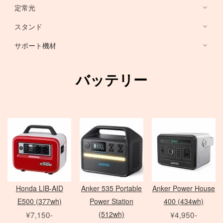
HARRISON
Sony ミラーレス
定常光
ノートブック PC
RFマウントレンズ
Canon ミラーレス
broncolor
スタンド
EF 単焦点レンズ
Nikon ミラーレス
PHASE ONE カメラ
Aupture LEDライト
PC用 周辺機器
EF ズームレンズ
サポート機材
Schneider 645 レンズ
Schneider 大判レンズ
EF MACRO レンズ
スタンド
中判デジタルカメラ
アクセサリ
Rodenstock 大判レンズ
TS-E レンズ
一脚
バッテリー
メーター
アクセサリ
三脚
Hasselblad H
SER.9 フィルター
スピードライト
4×5 Body / ACC
水平アーム
4 1/2 フィルター
レリーズ
電源部
雲台・他
アダプター
ヘッド
STORM シリーズ
PC用 外付バッテリー
Nikon Lens
/
ACC
モノブロック
Manfrotto
Light Storm シリーズ
PC用 アクセサリ
TIFFEN
Manfrotto
（バッテリータイプ）
FUJIFILM GFXシリーズ
amaran シリーズ
Avenger
オパライト
MINOLTA
NOVA シリーズ
PCモニター
Matthews
パラ
デジタルバック
SEKONIC
H カメラ
INFINIBAR シリーズ
Sinar
センチュリースタンド
Honda LIB-AID
Anker 535 Portable
Anker Power House
ソフトボックス
Kenko
HC レンズ
アクセサリ
COLAVOLEX
Other Brand
E500 (377wh)
Power Station
400 (434wh)
エフェクトランプ
アクセサリ
ソフトボックス
PHASE ONE アクセサリ
¥7,150-
(512wh)
¥4,950-
ピコライト
スポットライトマウント
レフ