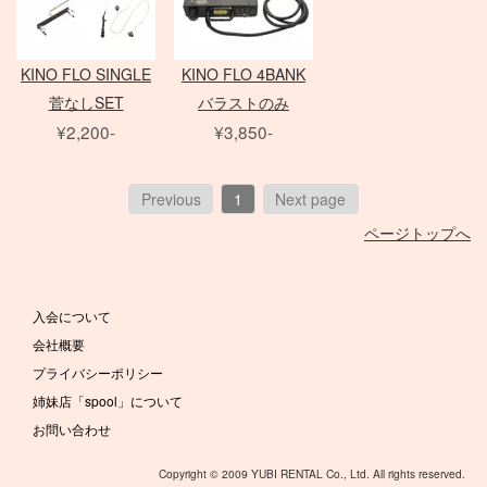
タングステンライト
フォグマシーン
Canon
バッテリー
KINO FLO SINGLE
KINO FLO 4BANK
ハーフカラー
菅なしSET
バラストのみ
¥2,200-
¥3,850-
Other Brands
クラシックカメラ専門 姉妹店「スプール」
Previous
1
Next page
ARRI
35mm判 在庫リスト
スピードライト
RDS
ページトップへ
オールドレンズ各種
アクセサリ
パルサーライト
ポータブル電源
Profoto
Vマウント
Nikon
dedolight
入会について
カメラ/周辺機器
アイランプ ・ブルーランプ
会社概要
Schneider
Other Brand
プライバシーポリシー
脚立/カート/他
B＋W
アクセサリ
姉妹店「spool」について
Canon
お問い合わせ
Nikon
蛍光灯ライト
MINOLTA
Copyright © 2009 YUBI RENTAL Co., Ltd. All rights reserved.