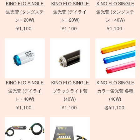
その他のフィルター
FE 単焦点レンズ
ソフトボックス
KINO FLO SINGLE
KINO FLO SINGLE
KINO FLO SINGLE
動画撮影用アクセサリ
Other Brand
FE ズームレンズ
アンブレラ
蛍光菅 (タングステ
蛍光菅 (デイライ
蛍光菅 (タングステ
Manfrotto
撮影補助アクセサリ
LED用バッテリー
紗幕/黒幕/布 各種
G レンズ
MARUMI
FE MACRO レンズ
特殊効果ツール
ン・20W)
ト・20W)
ン・40W)
Avenger
フラッグ各種
アクセサリ
アクセサリ
アクセサリ
¥1,100-
¥1,100-
¥1,100-
Others
その他カメラ
HMI
一脚・三脚
フレーム
雲台・他
打ち枝
Film Camera / Lens
EF Mount Lens
COMET
オートポール
スタビライザー
発電機/他
ND フィルター
KINO FLO SINGLE
KINO FLO SINGLE
KINO FLO SINGLE
PL フィルター
水中ハウジング
ARRI
蛍光菅 (デイライ
ブラックライト菅
カラー蛍光菅 各種
クローズアップ
小道具デジタルカメラ
Profoto
ト・40W)
(40W)
(40W)
クラシックカメラ専門 姉妹店「スプール」
Sigma 単焦点レンズ
電源部
Manfrotto
broncolor
¥1,100-
¥1,100-
各¥1,100-
中判 在庫リスト
CROMOFILTER
Sigma ズームレンズ
ヘッド
DEDOLIGHT
発電機
Laowa 単焦点レンズ
モノブロック
アクセサリ
送風機
アクセサリ
暖房
Film Camera / Lens