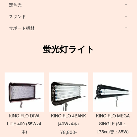
HARRISON
Sony ミラーレス
定常光
ノートブック PC
RFマウントレンズ
Canon ミラーレス
broncolor
スタンド
EF 単焦点レンズ
Nikon ミラーレス
PHASE ONE カメラ
Aupture LEDライト
PC用 周辺機器
EF ズームレンズ
サポート機材
Schneider 645 レンズ
Schneider 大判レンズ
EF MACRO レンズ
スタンド
中判デジタルカメラ
アクセサリ
Rodenstock 大判レンズ
TS-E レンズ
一脚
蛍光灯ライト
メーター
アクセサリ
三脚
Hasselblad H
SER.9 フィルター
スピードライト
4×5 Body / ACC
水平アーム
4 1/2 フィルター
レリーズ
電源部
雲台・他
アダプター
ヘッド
STORM シリーズ
PC用 外付バッテリー
Nikon Lens
/
ACC
モノブロック
Manfrotto
Light Storm シリーズ
PC用 アクセサリ
TIFFEN
Manfrotto
（バッテリータイプ）
FUJIFILM GFXシリーズ
amaran シリーズ
Avenger
オパライト
MINOLTA
NOVA シリーズ
PCモニター
Matthews
パラ
デジタルバック
SEKONIC
H カメラ
INFINIBAR シリーズ
Sinar
センチュリースタンド
KINO FLO DIVA
KINO FLO 4BANK
KINO FLO MEGA
ソフトボックス
Kenko
HC レンズ
アクセサリ
COLAVOLEX
Other Brand
LITE 400 (55W×4
(40W×4本)
SINGLE (6ft・
エフェクトランプ
アクセサリ
ソフトボックス
PHASE ONE アクセサリ
本)
¥8,800-
175cm菅・85W)
ピコライト
スポットライトマウント
レフ