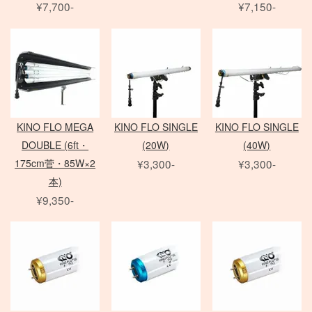
¥7,700-
¥7,150-
Zマウントレンズ
アクセサリ
クランプ
一脚
フレネル・バーンドア
Mamiya 645 AF
SER.9 フィルター
AF-S 単焦点レンズ
Film Camera / Lens
三脚
ND フィルター
AF-S ズームレンズ
Profoto
雲台・他
その他 LEDライト
EIZO モニター
アダプター
Micro レンズ
PHASE ONE Pシリーズ
モニター用 アクセサリ
PC / PC-E レンズ
PHASE ONE IQシリーズ
QUICK-SET
Kenko
AI レンズ
PHASE ONE 中判カメラ
ケーブル / アダプター
アクセサリ
KINO FLO MEGA
KINO FLO SINGLE
KINO FLO SINGLE
折り畳みレフ
スピードライト
Manfrotto
デジタルアクセサリ
DOUBLE (6ft・
(20W)
(40W)
ロールレフ
セコールD レンズ
レリーズ
Avenger
クラシックカメラ専門 姉妹店「スプール」
175cm菅・85W×2
¥3,300-
¥3,300-
スクリムジム
オールド AFレンズ
大判 在庫リスト
Other Brand
電源部
本)
ライトパネル
アクセサリ
ARRI
Sony Lens
/
ACC
ヘッド
¥9,350-
Profoto
モノブロック
ブーム
ハスキー三脚
Phottix
布/フレーム/他
FUJIFILM GFX
ND フィルター
（ACタイプ）
ASTERA
PC用 ケーブル
PL フィルター
モノブロック
Other Brands
DEDOLIGHT
PC用 変換アダプタ
クローズアップ
（バッテリータイプ）
メモリーカード各種
Fotodiox
映像出力用 ケーブル
ソフトフィルター
クリップオン
バッテリー関連
KINO FLO
映像出力用 変換アダプタ
クロスフィルター
オパライト
バッテリーグリップ
Litepanels