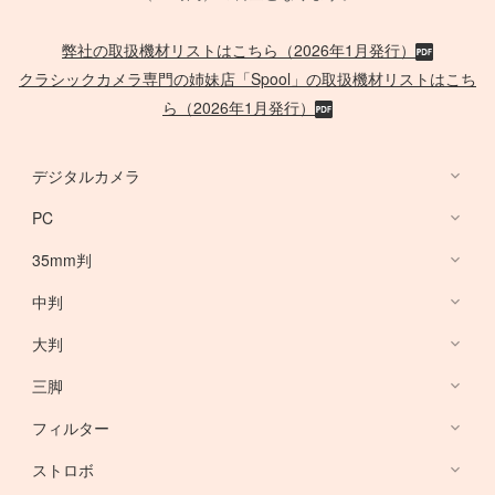
弊社の取扱機材リストはこちら（2026年1月発行）
クラシックカメラ専門の姉妹店「Spool」の取扱機材リストはこち
ら（2026年1月発行）
デジタルカメラ
PC
デジタルカメラ
35mm判
PC
中判
Canon Lens
/
ACC
大判
PHASE ONE
三脚
Large Format Lens
フィルター
Canon DSLR
GITZO
ストロボ
Nikon DSLR
デスクトップ PC