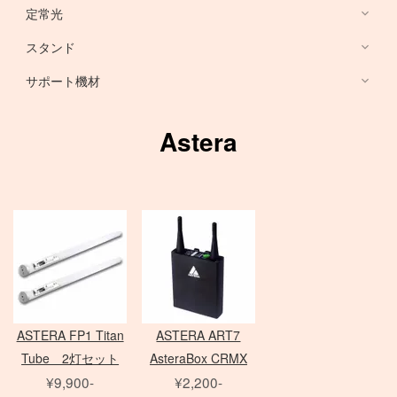
HARRISON
Sony ミラーレス
定常光
ノートブック PC
RFマウントレンズ
Canon ミラーレス
broncolor
スタンド
EF 単焦点レンズ
Nikon ミラーレス
PHASE ONE カメラ
Aupture LEDライト
PC用 周辺機器
EF ズームレンズ
サポート機材
Schneider 645 レンズ
Schneider 大判レンズ
EF MACRO レンズ
スタンド
中判デジタルカメラ
アクセサリ
Rodenstock 大判レンズ
TS-E レンズ
一脚
Astera
メーター
アクセサリ
三脚
Hasselblad H
SER.9 フィルター
スピードライト
4×5 Body / ACC
水平アーム
4 1/2 フィルター
レリーズ
電源部
雲台・他
アダプター
ヘッド
STORM シリーズ
PC用 外付バッテリー
Nikon Lens
/
ACC
モノブロック
Manfrotto
Light Storm シリーズ
PC用 アクセサリ
TIFFEN
Manfrotto
（バッテリータイプ）
FUJIFILM GFXシリーズ
amaran シリーズ
Avenger
オパライト
MINOLTA
NOVA シリーズ
PCモニター
Matthews
パラ
デジタルバック
SEKONIC
H カメラ
INFINIBAR シリーズ
Sinar
センチュリースタンド
ASTERA FP1 Titan
ASTERA ART7
ソフトボックス
Kenko
HC レンズ
アクセサリ
COLAVOLEX
Other Brand
Tube 2灯セット
AsteraBox CRMX
エフェクトランプ
アクセサリ
ソフトボックス
PHASE ONE アクセサリ
¥9,900-
¥2,200-
ピコライト
スポットライトマウント
レフ