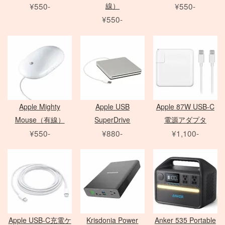
その他のフィルター
FE 単焦点レンズ
ソフトボックス
¥550-
線）
¥550-
動画撮影用アクセサリ
Other Brand
FE ズームレンズ
アンブレラ
¥550-
Manfrotto
撮影補助アクセサリ
LED用バッテリー
紗幕/黒幕/布 各種
G レンズ
MARUMI
FE MACRO レンズ
特殊効果ツール
Avenger
フラッグ各種
アクセサリ
アクセサリ
アクセサリ
Others
その他カメラ
HMI
一脚・三脚
フレーム
雲台・他
打ち枝
Film Camera / Lens
EF Mount Lens
COMET
オートポール
スタビライザー
発電機/他
Apple Mighty
Apple USB
Apple 87W USB-C
Mouse（有線）
SuperDrive
電源アダプタ
ND フィルター
¥550-
¥880-
¥1,100-
PL フィルター
水中ハウジング
ARRI
クローズアップ
小道具デジタルカメラ
Profoto
クラシックカメラ専門 姉妹店「スプール」
Sigma 単焦点レンズ
電源部
Manfrotto
broncolor
中判 在庫リスト
CROMOFILTER
Sigma ズームレンズ
ヘッド
DEDOLIGHT
発電機
Laowa 単焦点レンズ
モノブロック
アクセサリ
送風機
アクセサリ
暖房
Film Camera / Lens
Apple USB-C充電ケ
Krisdonia Power
Anker 535 Portable