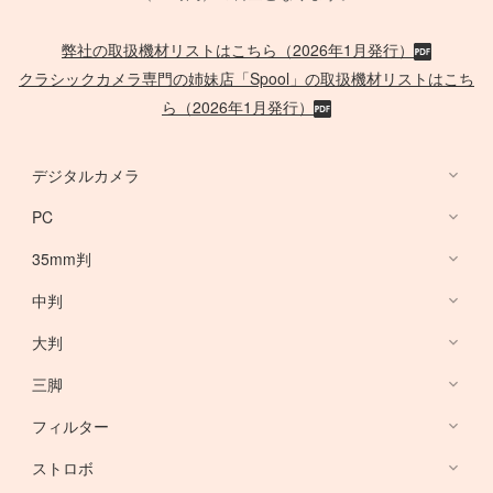
弊社の取扱機材リストはこちら（2026年1月発行）
クラシックカメラ専門の姉妹店「Spool」の取扱機材リストはこち
ら（2026年1月発行）
デジタルカメラ
PC
デジタルカメラ
35mm判
PC
中判
Canon Lens
/
ACC
大判
PHASE ONE
三脚
Large Format Lens
フィルター
Canon DSLR
GITZO
ストロボ
Nikon DSLR
デスクトップ PC