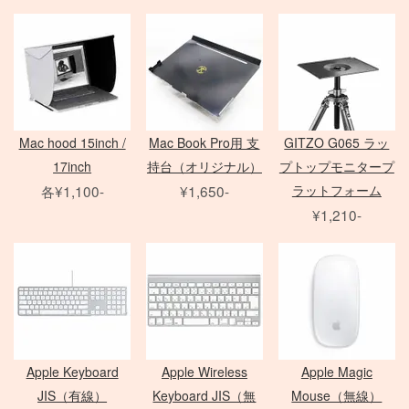
Zマウントレンズ
アクセサリ
クランプ
一脚
フレネル・バーンドア
Mamiya 645 AF
SER.9 フィルター
AF-S 単焦点レンズ
Film Camera / Lens
三脚
ND フィルター
AF-S ズームレンズ
Profoto
雲台・他
その他 LEDライト
EIZO モニター
アダプター
Micro レンズ
PHASE ONE Pシリーズ
モニター用 アクセサリ
PC / PC-E レンズ
PHASE ONE IQシリーズ
QUICK-SET
Kenko
AI レンズ
PHASE ONE 中判カメラ
Mac hood 15inch /
Mac Book Pro用 支
GITZO G065 ラッ
ケーブル / アダプター
アクセサリ
17inch
持台（オリジナル）
プトップモニタープ
折り畳みレフ
スピードライト
Manfrotto
デジタルアクセサリ
各¥1,100-
¥1,650-
ラットフォーム
ロールレフ
セコールD レンズ
レリーズ
Avenger
クラシックカメラ専門 姉妹店「スプール」
¥1,210-
スクリムジム
オールド AFレンズ
大判 在庫リスト
Other Brand
電源部
ライトパネル
アクセサリ
ARRI
Sony Lens
/
ACC
ヘッド
Profoto
モノブロック
ブーム
ハスキー三脚
Phottix
布/フレーム/他
FUJIFILM GFX
ND フィルター
（ACタイプ）
ASTERA
PC用 ケーブル
PL フィルター
モノブロック
Other Brands
DEDOLIGHT
PC用 変換アダプタ
クローズアップ
（バッテリータイプ）
メモリーカード各種
Fotodiox
映像出力用 ケーブル
ソフトフィルター
クリップオン
Apple Keyboard
Apple Wireless
Apple Magic
バッテリー関連
KINO FLO
映像出力用 変換アダプタ
クロスフィルター
オパライト
JIS（有線）
Keyboard JIS（無
Mouse（無線）
バッテリーグリップ
Litepanels