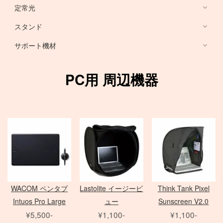
HARRISON
Sony ミラーレス
定常光
ノートブック PC
RFマウントレンズ
Canon ミラーレス
broncolor
スタンド
EF 単焦点レンズ
Nikon ミラーレス
PHASE ONE カメラ
Aupture LEDライト
PC用 周辺機器
EF ズームレンズ
サポート機材
Schneider 645 レンズ
Schneider 大判レンズ
EF MACRO レンズ
スタンド
中判デジタルカメラ
アクセサリ
Rodenstock 大判レンズ
TS-E レンズ
一脚
PC用 周辺機器
メーター
アクセサリ
三脚
Hasselblad H
SER.9 フィルター
スピードライト
4×5 Body / ACC
水平アーム
4 1/2 フィルター
レリーズ
電源部
雲台・他
アダプター
ヘッド
STORM シリーズ
PC用 外付バッテリー
Nikon Lens
/
ACC
モノブロック
Manfrotto
Light Storm シリーズ
PC用 アクセサリ
TIFFEN
Manfrotto
（バッテリータイプ）
FUJIFILM GFXシリーズ
amaran シリーズ
Avenger
オパライト
MINOLTA
NOVA シリーズ
PCモニター
Matthews
パラ
デジタルバック
SEKONIC
H カメラ
INFINIBAR シリーズ
Sinar
センチュリースタンド
WACOM ペンタブ
Lastolite イージービ
Think Tank Pixel
ソフトボックス
Kenko
HC レンズ
アクセサリ
COLAVOLEX
Other Brand
Intuos Pro Large
ュー
Sunscreen V2.0
エフェクトランプ
アクセサリ
ソフトボックス
PHASE ONE アクセサリ
¥5,500-
¥1,100-
¥1,100-
ピコライト
スポットライトマウント
レフ