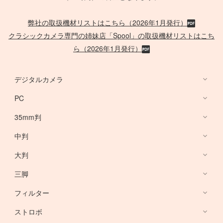
弊社の取扱機材リストはこちら（2026年1月発行）
クラシックカメラ専門の姉妹店「Spool」の取扱機材リストはこち
ら（2026年1月発行）
デジタルカメラ
PC
デジタルカメラ
35mm判
PC
中判
Canon Lens
/
ACC
大判
PHASE ONE
三脚
Large Format Lens
フィルター
Canon DSLR
GITZO
ストロボ
Nikon DSLR
デスクトップ PC