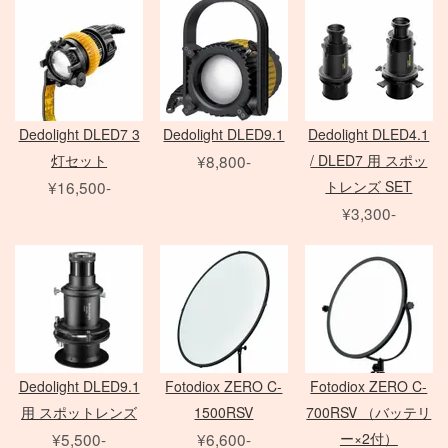
その他のフィルター
FE 単焦点レンズ
ソフトボックス
動画撮影用アクセサリ
Other Brand
FE ズームレンズ
アンブレラ
Manfrotto
撮影補助アクセサリ
LED用バッテリー
紗幕/黒幕/布 各種
G レンズ
MARUMI
FE MACRO レンズ
特殊効果ツール
Avenger
フラッグ各種
アクセサリ
アクセサリ
アクセサリ
Others
その他カメラ
HMI
一脚・三脚
フレーム
雲台・他
打ち枝
Dedolight DLED7 3
Dedolight DLED9.1
Dedolight DLED4.1
Film Camera / Lens
EF Mount Lens
COMET
オートポール
スタビライザー
灯セット
¥8,800-
/ DLED7 用 スポッ
発電機/他
¥16,500-
トレンズ SET
¥3,300-
ND フィルター
PL フィルター
水中ハウジング
ARRI
クローズアップ
小道具デジタルカメラ
Profoto
クラシックカメラ専門 姉妹店「スプール」
Sigma 単焦点レンズ
電源部
Manfrotto
broncolor
中判 在庫リスト
CROMOFILTER
Sigma ズームレンズ
ヘッド
DEDOLIGHT
発電機
Laowa 単焦点レンズ
モノブロック
Dedolight DLED9.1
Fotodiox ZERO C-
Fotodiox ZERO C-
アクセサリ
送風機
アクセサリ
用 スポットレンズ
1500RSV
700RSV （バッテリ
暖房
Film Camera / Lens
¥5,500-
¥6,600-
ー×2付）