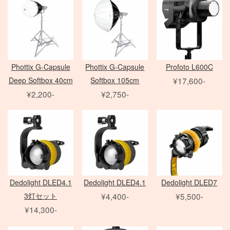
Zマウントレンズ
アクセサリ
クランプ
一脚
フレネル・バーンドア
Mamiya 645 AF
SER.9 フィルター
AF-S 単焦点レンズ
Film Camera / Lens
三脚
ND フィルター
AF-S ズームレンズ
Profoto
雲台・他
その他 LEDライト
EIZO モニター
アダプター
Micro レンズ
PHASE ONE Pシリーズ
モニター用 アクセサリ
PC / PC-E レンズ
PHASE ONE IQシリーズ
QUICK-SET
Phottix G-Capsule
Phottix G-Capsule
Profoto L600C
Kenko
AI レンズ
PHASE ONE 中判カメラ
Deep Softbox 40cm
Softbox 105cm
¥17,600-
ケーブル / アダプター
アクセサリ
¥2,200-
¥2,750-
折り畳みレフ
スピードライト
Manfrotto
デジタルアクセサリ
ロールレフ
セコールD レンズ
レリーズ
Avenger
クラシックカメラ専門 姉妹店「スプール」
スクリムジム
オールド AFレンズ
大判 在庫リスト
Other Brand
電源部
ライトパネル
アクセサリ
ARRI
Sony Lens
/
ACC
ヘッド
Profoto
モノブロック
ブーム
ハスキー三脚
Phottix
布/フレーム/他
FUJIFILM GFX
ND フィルター
（ACタイプ）
ASTERA
PC用 ケーブル
PL フィルター
モノブロック
Dedolight DLED4.1
Dedolight DLED4.1
Dedolight DLED7
Other Brands
DEDOLIGHT
PC用 変換アダプタ
クローズアップ
（バッテリータイプ）
3灯セット
¥4,400-
¥5,500-
メモリーカード各種
Fotodiox
映像出力用 ケーブル
ソフトフィルター
クリップオン
¥14,300-
バッテリー関連
KINO FLO
映像出力用 変換アダプタ
クロスフィルター
オパライト
バッテリーグリップ
Litepanels