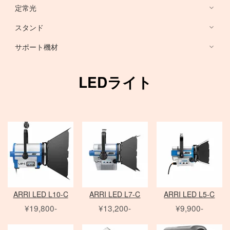
HARRISON
Sony ミラーレス
定常光
ノートブック PC
RFマウントレンズ
Canon ミラーレス
broncolor
スタンド
EF 単焦点レンズ
Nikon ミラーレス
PHASE ONE カメラ
Aupture LEDライト
PC用 周辺機器
EF ズームレンズ
サポート機材
Schneider 645 レンズ
Schneider 大判レンズ
EF MACRO レンズ
スタンド
中判デジタルカメラ
アクセサリ
Rodenstock 大判レンズ
TS-E レンズ
一脚
LEDライト
メーター
アクセサリ
三脚
Hasselblad H
SER.9 フィルター
スピードライト
4×5 Body / ACC
水平アーム
4 1/2 フィルター
レリーズ
電源部
雲台・他
アダプター
ヘッド
STORM シリーズ
PC用 外付バッテリー
Nikon Lens
/
ACC
モノブロック
Manfrotto
Light Storm シリーズ
PC用 アクセサリ
TIFFEN
Manfrotto
（バッテリータイプ）
FUJIFILM GFXシリーズ
amaran シリーズ
Avenger
オパライト
MINOLTA
NOVA シリーズ
PCモニター
Matthews
パラ
デジタルバック
SEKONIC
H カメラ
INFINIBAR シリーズ
Sinar
センチュリースタンド
ARRI LED L10-C
ARRI LED L7-C
ARRI LED L5-C
ソフトボックス
Kenko
HC レンズ
アクセサリ
COLAVOLEX
Other Brand
¥19,800-
¥13,200-
¥9,900-
エフェクトランプ
アクセサリ
ソフトボックス
PHASE ONE アクセサリ
ピコライト
スポットライトマウント
レフ