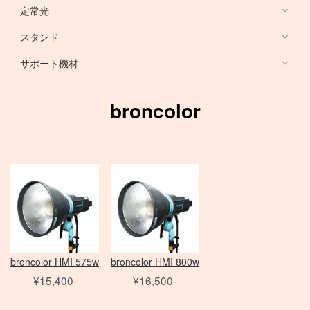
HARRISON
Sony ミラーレス
定常光
ノートブック PC
RFマウントレンズ
Canon ミラーレス
broncolor
スタンド
EF 単焦点レンズ
Nikon ミラーレス
PHASE ONE カメラ
Aupture LEDライト
PC用 周辺機器
EF ズームレンズ
サポート機材
Schneider 645 レンズ
Schneider 大判レンズ
EF MACRO レンズ
スタンド
中判デジタルカメラ
アクセサリ
Rodenstock 大判レンズ
TS-E レンズ
一脚
broncolor
メーター
アクセサリ
三脚
Hasselblad H
SER.9 フィルター
スピードライト
4×5 Body / ACC
水平アーム
4 1/2 フィルター
レリーズ
電源部
雲台・他
アダプター
ヘッド
STORM シリーズ
PC用 外付バッテリー
Nikon Lens
/
ACC
モノブロック
Manfrotto
Light Storm シリーズ
PC用 アクセサリ
TIFFEN
Manfrotto
（バッテリータイプ）
FUJIFILM GFXシリーズ
amaran シリーズ
Avenger
オパライト
MINOLTA
NOVA シリーズ
PCモニター
Matthews
パラ
デジタルバック
SEKONIC
H カメラ
INFINIBAR シリーズ
Sinar
センチュリースタンド
broncolor HMI 575w
broncolor HMI 800w
ソフトボックス
Kenko
HC レンズ
アクセサリ
COLAVOLEX
Other Brand
¥15,400-
¥16,500-
エフェクトランプ
アクセサリ
ソフトボックス
PHASE ONE アクセサリ
ピコライト
スポットライトマウント
レフ