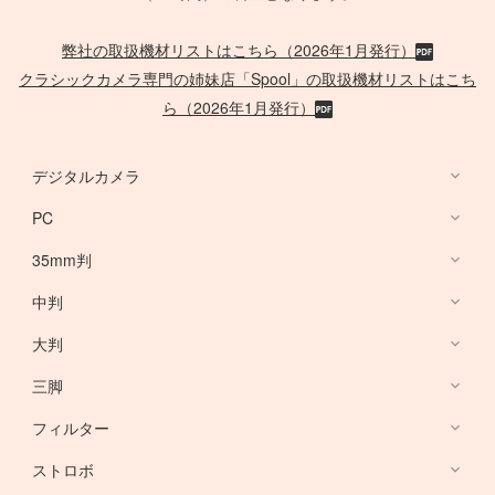
弊社の取扱機材リストはこちら（2026年1月発行）
クラシックカメラ専門の姉妹店「Spool」の取扱機材リストはこち
ら（2026年1月発行）
デジタルカメラ
PC
デジタルカメラ
35mm判
PC
中判
Canon Lens
/
ACC
大判
PHASE ONE
三脚
Large Format Lens
フィルター
Canon DSLR
GITZO
ストロボ
Nikon DSLR
デスクトップ PC