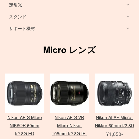
HARRISON
Sony ミラーレス
定常光
ノートブック PC
RFマウントレンズ
Canon ミラーレス
broncolor
スタンド
EF 単焦点レンズ
Nikon ミラーレス
PHASE ONE カメラ
Aupture LEDライト
PC用 周辺機器
EF ズームレンズ
サポート機材
Schneider 645 レンズ
Schneider 大判レンズ
EF MACRO レンズ
スタンド
中判デジタルカメラ
アクセサリ
Rodenstock 大判レンズ
TS-E レンズ
一脚
Micro レンズ
メーター
アクセサリ
三脚
Hasselblad H
SER.9 フィルター
スピードライト
4×5 Body / ACC
水平アーム
4 1/2 フィルター
レリーズ
電源部
雲台・他
アダプター
ヘッド
STORM シリーズ
PC用 外付バッテリー
Nikon Lens
/
ACC
モノブロック
Manfrotto
Light Storm シリーズ
PC用 アクセサリ
TIFFEN
Manfrotto
（バッテリータイプ）
FUJIFILM GFXシリーズ
amaran シリーズ
Avenger
オパライト
MINOLTA
NOVA シリーズ
PCモニター
Matthews
パラ
デジタルバック
SEKONIC
H カメラ
INFINIBAR シリーズ
Sinar
センチュリースタンド
Nikon AF-S Micro
Nikon AF-S VR
Nikon AI AF Micro-
ソフトボックス
Kenko
HC レンズ
アクセサリ
COLAVOLEX
Other Brand
NIKKOR 60mm
Micro-Nikkor
Nikkor 60mm f/2.8D
エフェクトランプ
アクセサリ
ソフトボックス
PHASE ONE アクセサリ
f/2.8G ED
105mm f/2.8G IF-
¥1,650-
ピコライト
スポットライトマウント
レフ