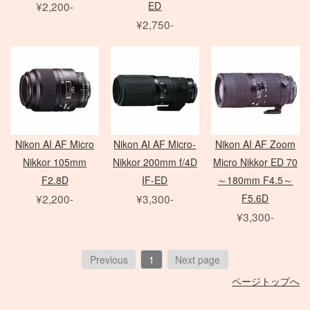
¥2,200-
ED
Zマウントレンズ
アクセサリ
クランプ
一脚
フレネル・バーンドア
Mamiya 645 AF
SER.9 フィルター
¥2,750-
AF-S 単焦点レンズ
Film Camera / Lens
三脚
ND フィルター
AF-S ズームレンズ
Profoto
雲台・他
その他 LEDライト
EIZO モニター
アダプター
Micro レンズ
PHASE ONE Pシリーズ
モニター用 アクセサリ
PC / PC-E レンズ
PHASE ONE IQシリーズ
QUICK-SET
Kenko
AI レンズ
PHASE ONE 中判カメラ
ケーブル / アダプター
アクセサリ
折り畳みレフ
スピードライト
Manfrotto
デジタルアクセサリ
Nikon AI AF Micro
Nikon AI AF Micro-
Nikon AI AF Zoom
ロールレフ
セコールD レンズ
レリーズ
Avenger
クラシックカメラ専門 姉妹店「スプール」
Nikkor 105mm
Nikkor 200mm f/4D
Micro Nikkor ED 70
スクリムジム
オールド AFレンズ
大判 在庫リスト
Other Brand
電源部
F2.8D
IF-ED
～180mm F4.5～
ライトパネル
アクセサリ
ARRI
Sony Lens
/
ACC
ヘッド
¥2,200-
¥3,300-
F5.6D
Profoto
モノブロック
ブーム
ハスキー三脚
¥3,300-
Phottix
布/フレーム/他
FUJIFILM GFX
ND フィルター
（ACタイプ）
ASTERA
PC用 ケーブル
PL フィルター
モノブロック
Other Brands
DEDOLIGHT
PC用 変換アダプタ
クローズアップ
Previous
1
Next page
（バッテリータイプ）
メモリーカード各種
Fotodiox
映像出力用 ケーブル
ソフトフィルター
ページトップへ
クリップオン
バッテリー関連
KINO FLO
映像出力用 変換アダプタ
クロスフィルター
オパライト
バッテリーグリップ
Litepanels