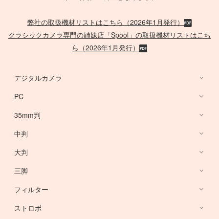
弊社の取扱機材リストはこちら（2026年1月発行）
クラシックカメラ専門の姉妹店「Spool」の取扱機材リストはこち
ら（2026年1月発行）
デジタルカメラ
PC
デジタルカメラ
35mm判
PC
中判
Canon Lens
/
ACC
大判
PHASE ONE
三脚
Large Format Lens
フィルター
Canon DSLR
GITZO
ストロボ
Nikon DSLR
デスクトップ PC