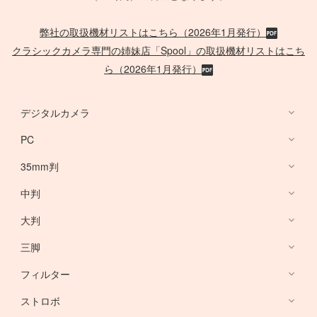
弊社の取扱機材リストはこちら（2026年1月発行）
クラシックカメラ専門の姉妹店「Spool」の取扱機材リストはこち
ら（2026年1月発行）
デジタルカメラ
PC
デジタルカメラ
35mm判
PC
中判
Canon Lens
/
ACC
大判
PHASE ONE
三脚
Large Format Lens
フィルター
Canon DSLR
GITZO
ストロボ
Nikon DSLR
デスクトップ PC