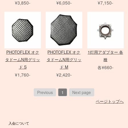
¥3,850-
¥6,050-
¥7,150-
Zマウントレンズ
アクセサリ
クランプ
一脚
フレネル・バーンドア
Mamiya 645 AF
SER.9 フィルター
AF-S 単焦点レンズ
Film Camera / Lens
三脚
ND フィルター
AF-S ズームレンズ
Profoto
雲台・他
その他 LEDライト
EIZO モニター
アダプター
Micro レンズ
PHASE ONE Pシリーズ
モニター用 アクセサリ
PC / PC-E レンズ
PHASE ONE IQシリーズ
QUICK-SET
Kenko
AI レンズ
PHASE ONE 中判カメラ
ケーブル / アダプター
アクセサリ
PHOTOFLEX オク
PHOTOFLEX オク
1灯用アダプター 各
折り畳みレフ
スピードライト
Manfrotto
デジタルアクセサリ
タドームN用グリッ
タドームN用グリッ
種
ロールレフ
セコールD レンズ
レリーズ
Avenger
クラシックカメラ専門 姉妹店「スプール」
ド S
ド M
各¥660-
スクリムジム
オールド AFレンズ
大判 在庫リスト
Other Brand
電源部
¥1,760-
¥2,420-
ライトパネル
アクセサリ
ARRI
Sony Lens
/
ACC
ヘッド
Profoto
モノブロック
ブーム
ハスキー三脚
Phottix
布/フレーム/他
FUJIFILM GFX
ND フィルター
Previous
1
Next page
（ACタイプ）
ASTERA
PC用 ケーブル
PL フィルター
ページトップへ
モノブロック
Other Brands
DEDOLIGHT
PC用 変換アダプタ
クローズアップ
（バッテリータイプ）
メモリーカード各種
Fotodiox
映像出力用 ケーブル
ソフトフィルター
クリップオン
バッテリー関連
KINO FLO
映像出力用 変換アダプタ
クロスフィルター
入会について
オパライト
バッテリーグリップ
Litepanels