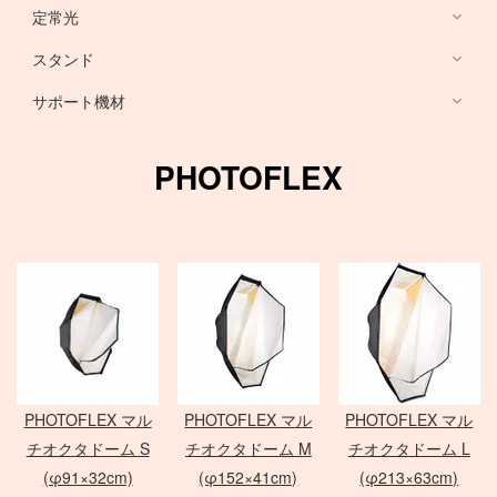
HARRISON
Sony ミラーレス
定常光
ノートブック PC
RFマウントレンズ
Canon ミラーレス
broncolor
スタンド
EF 単焦点レンズ
Nikon ミラーレス
PHASE ONE カメラ
Aupture LEDライト
PC用 周辺機器
EF ズームレンズ
サポート機材
Schneider 645 レンズ
Schneider 大判レンズ
EF MACRO レンズ
スタンド
中判デジタルカメラ
アクセサリ
Rodenstock 大判レンズ
TS-E レンズ
一脚
PHOTOFLEX
メーター
アクセサリ
三脚
Hasselblad H
SER.9 フィルター
スピードライト
4×5 Body / ACC
水平アーム
4 1/2 フィルター
レリーズ
電源部
雲台・他
アダプター
ヘッド
STORM シリーズ
PC用 外付バッテリー
Nikon Lens
/
ACC
モノブロック
Manfrotto
Light Storm シリーズ
PC用 アクセサリ
TIFFEN
Manfrotto
（バッテリータイプ）
FUJIFILM GFXシリーズ
amaran シリーズ
Avenger
オパライト
MINOLTA
NOVA シリーズ
PCモニター
Matthews
パラ
デジタルバック
SEKONIC
H カメラ
INFINIBAR シリーズ
Sinar
センチュリースタンド
PHOTOFLEX マル
PHOTOFLEX マル
PHOTOFLEX マル
ソフトボックス
Kenko
HC レンズ
アクセサリ
COLAVOLEX
Other Brand
チオクタドーム S
チオクタドーム M
チオクタドーム L
エフェクトランプ
アクセサリ
ソフトボックス
PHASE ONE アクセサリ
(φ91×32cm)
(φ152×41cm)
(φ213×63cm)
ピコライト
スポットライトマウント
レフ