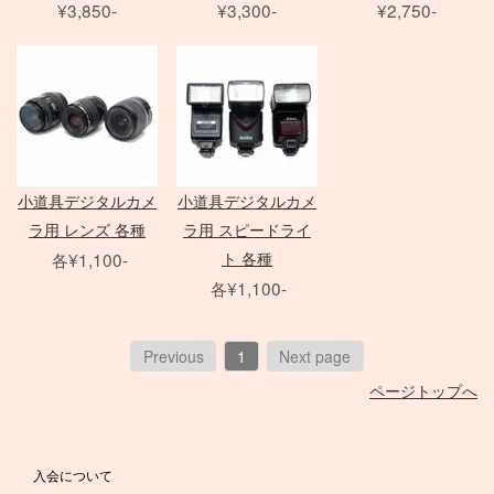
¥3,850-
¥3,300-
¥2,750-
Zマウントレンズ
アクセサリ
クランプ
一脚
フレネル・バーンドア
Mamiya 645 AF
SER.9 フィルター
AF-S 単焦点レンズ
Film Camera / Lens
三脚
ND フィルター
AF-S ズームレンズ
Profoto
雲台・他
その他 LEDライト
EIZO モニター
アダプター
Micro レンズ
PHASE ONE Pシリーズ
モニター用 アクセサリ
PC / PC-E レンズ
PHASE ONE IQシリーズ
QUICK-SET
Kenko
AI レンズ
PHASE ONE 中判カメラ
ケーブル / アダプター
アクセサリ
小道具デジタルカメ
小道具デジタルカメ
折り畳みレフ
スピードライト
Manfrotto
デジタルアクセサリ
ラ用 レンズ 各種
ラ用 スピードライ
ロールレフ
セコールD レンズ
レリーズ
Avenger
クラシックカメラ専門 姉妹店「スプール」
各¥1,100-
ト 各種
スクリムジム
オールド AFレンズ
大判 在庫リスト
Other Brand
電源部
各¥1,100-
ライトパネル
アクセサリ
ARRI
Sony Lens
/
ACC
ヘッド
Profoto
モノブロック
ブーム
ハスキー三脚
Phottix
布/フレーム/他
FUJIFILM GFX
ND フィルター
Previous
1
Next page
（ACタイプ）
ASTERA
PC用 ケーブル
PL フィルター
ページトップへ
モノブロック
Other Brands
DEDOLIGHT
PC用 変換アダプタ
クローズアップ
（バッテリータイプ）
メモリーカード各種
Fotodiox
映像出力用 ケーブル
ソフトフィルター
クリップオン
バッテリー関連
KINO FLO
映像出力用 変換アダプタ
クロスフィルター
入会について
オパライト
バッテリーグリップ
Litepanels