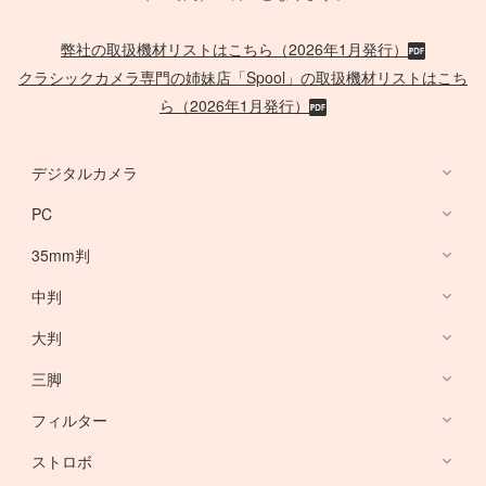
弊社の取扱機材リストはこちら（2026年1月発行）
クラシックカメラ専門の姉妹店「Spool」の取扱機材リストはこち
ら（2026年1月発行）
デジタルカメラ
PC
デジタルカメラ
35mm判
PC
中判
Canon Lens
/
ACC
大判
PHASE ONE
三脚
Large Format Lens
フィルター
Canon DSLR
GITZO
ストロボ
Nikon DSLR
デスクトップ PC