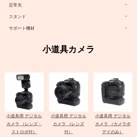
HARRISON
Sony ミラーレス
定常光
ノートブック PC
RFマウントレンズ
Canon ミラーレス
broncolor
スタンド
EF 単焦点レンズ
Nikon ミラーレス
PHASE ONE カメラ
Aupture LEDライト
PC用 周辺機器
EF ズームレンズ
サポート機材
Schneider 645 レンズ
Schneider 大判レンズ
EF MACRO レンズ
スタンド
中判デジタルカメラ
アクセサリ
Rodenstock 大判レンズ
TS-E レンズ
一脚
小道具カメラ
メーター
アクセサリ
三脚
Hasselblad H
SER.9 フィルター
スピードライト
4×5 Body / ACC
水平アーム
4 1/2 フィルター
レリーズ
電源部
雲台・他
アダプター
ヘッド
STORM シリーズ
PC用 外付バッテリー
Nikon Lens
/
ACC
モノブロック
Manfrotto
Light Storm シリーズ
PC用 アクセサリ
TIFFEN
Manfrotto
（バッテリータイプ）
FUJIFILM GFXシリーズ
amaran シリーズ
Avenger
オパライト
MINOLTA
NOVA シリーズ
PCモニター
Matthews
パラ
デジタルバック
SEKONIC
H カメラ
INFINIBAR シリーズ
Sinar
センチュリースタンド
小道具用 デジタル
小道具用 デジタル
小道具用 デジタル
ソフトボックス
Kenko
HC レンズ
アクセサリ
COLAVOLEX
Other Brand
カメラ （レンズ・
カメラ （レンズ
カメラ （カメラボ
エフェクトランプ
アクセサリ
ソフトボックス
PHASE ONE アクセサリ
ストロボ付）
付）
デイのみ）
ピコライト
スポットライトマウント
レフ