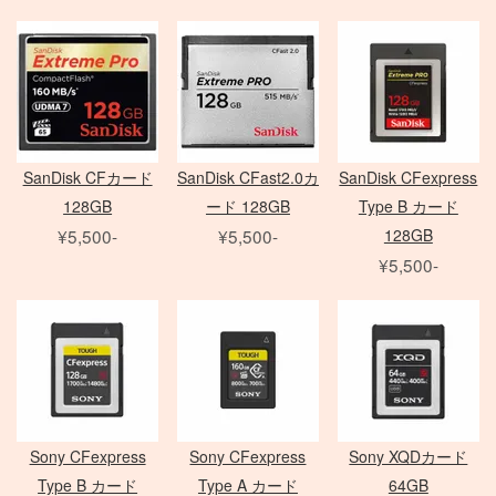
その他のフィルター
FE 単焦点レンズ
ソフトボックス
動画撮影用アクセサリ
Other Brand
FE ズームレンズ
アンブレラ
Manfrotto
撮影補助アクセサリ
LED用バッテリー
紗幕/黒幕/布 各種
G レンズ
MARUMI
FE MACRO レンズ
特殊効果ツール
Avenger
フラッグ各種
アクセサリ
アクセサリ
アクセサリ
Others
その他カメラ
HMI
一脚・三脚
フレーム
雲台・他
打ち枝
Film Camera / Lens
EF Mount Lens
COMET
オートポール
スタビライザー
SanDisk CFカード
SanDisk CFast2.0カ
SanDisk CFexpress
発電機/他
128GB
ード 128GB
Type B カード
¥5,500-
¥5,500-
128GB
¥5,500-
ND フィルター
PL フィルター
水中ハウジング
ARRI
クローズアップ
小道具デジタルカメラ
Profoto
クラシックカメラ専門 姉妹店「スプール」
Sigma 単焦点レンズ
電源部
Manfrotto
broncolor
中判 在庫リスト
CROMOFILTER
Sigma ズームレンズ
ヘッド
DEDOLIGHT
発電機
Laowa 単焦点レンズ
モノブロック
アクセサリ
送風機
アクセサリ
Sony CFexpress
Sony CFexpress
Sony XQDカード
暖房
Film Camera / Lens
Type B カード
Type A カード
64GB