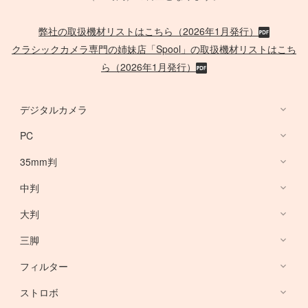
弊社の取扱機材リストはこちら（2026年1月発行）
クラシックカメラ専門の姉妹店「Spool」の取扱機材リストはこち
ら（2026年1月発行）
デジタルカメラ
PC
デジタルカメラ
35mm判
PC
中判
Canon Lens
/
ACC
大判
PHASE ONE
三脚
Large Format Lens
フィルター
Canon DSLR
GITZO
ストロボ
Nikon DSLR
デスクトップ PC