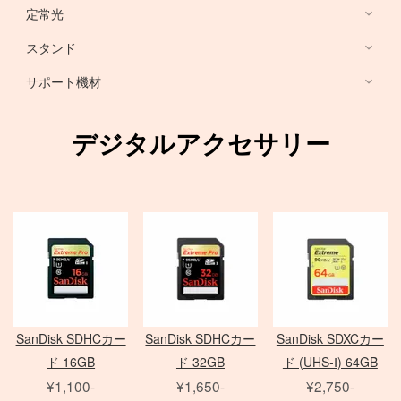
HARRISON
Sony ミラーレス
定常光
ノートブック PC
RFマウントレンズ
Canon ミラーレス
broncolor
スタンド
EF 単焦点レンズ
Nikon ミラーレス
PHASE ONE カメラ
Aupture LEDライト
PC用 周辺機器
EF ズームレンズ
サポート機材
Schneider 645 レンズ
Schneider 大判レンズ
EF MACRO レンズ
スタンド
中判デジタルカメラ
アクセサリ
Rodenstock 大判レンズ
TS-E レンズ
一脚
デジタルアクセサリー
メーター
アクセサリ
三脚
Hasselblad H
SER.9 フィルター
スピードライト
4×5 Body / ACC
水平アーム
4 1/2 フィルター
レリーズ
電源部
雲台・他
アダプター
ヘッド
STORM シリーズ
PC用 外付バッテリー
Nikon Lens
/
ACC
モノブロック
Manfrotto
Light Storm シリーズ
PC用 アクセサリ
TIFFEN
Manfrotto
（バッテリータイプ）
FUJIFILM GFXシリーズ
amaran シリーズ
Avenger
オパライト
MINOLTA
NOVA シリーズ
PCモニター
Matthews
パラ
デジタルバック
SEKONIC
H カメラ
INFINIBAR シリーズ
Sinar
センチュリースタンド
SanDisk SDHCカー
SanDisk SDHCカー
SanDisk SDXCカー
ソフトボックス
Kenko
HC レンズ
アクセサリ
COLAVOLEX
Other Brand
ド 16GB
ド 32GB
ド (UHS-Ⅰ) 64GB
エフェクトランプ
アクセサリ
ソフトボックス
PHASE ONE アクセサリ
¥1,100-
¥1,650-
¥2,750-
ピコライト
スポットライトマウント
レフ