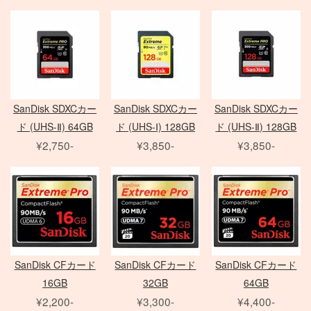
Zマウントレンズ
アクセサリ
クランプ
一脚
フレネル・バーンドア
Mamiya 645 AF
SER.9 フィルター
AF-S 単焦点レンズ
Film Camera / Lens
三脚
ND フィルター
AF-S ズームレンズ
Profoto
雲台・他
その他 LEDライト
EIZO モニター
アダプター
Micro レンズ
PHASE ONE Pシリーズ
モニター用 アクセサリ
PC / PC-E レンズ
PHASE ONE IQシリーズ
QUICK-SET
Kenko
AI レンズ
PHASE ONE 中判カメラ
SanDisk SDXCカー
SanDisk SDXCカー
SanDisk SDXCカー
ケーブル / アダプター
アクセサリ
ド (UHS-Ⅱ) 64GB
ド (UHS-Ⅰ) 128GB
ド (UHS-Ⅱ) 128GB
折り畳みレフ
スピードライト
Manfrotto
デジタルアクセサリ
¥2,750-
¥3,850-
¥3,850-
ロールレフ
セコールD レンズ
レリーズ
Avenger
クラシックカメラ専門 姉妹店「スプール」
スクリムジム
オールド AFレンズ
大判 在庫リスト
Other Brand
電源部
ライトパネル
アクセサリ
ARRI
Sony Lens
/
ACC
ヘッド
Profoto
モノブロック
ブーム
ハスキー三脚
Phottix
布/フレーム/他
FUJIFILM GFX
ND フィルター
（ACタイプ）
ASTERA
PC用 ケーブル
PL フィルター
モノブロック
Other Brands
DEDOLIGHT
PC用 変換アダプタ
クローズアップ
（バッテリータイプ）
SanDisk CFカード
SanDisk CFカード
SanDisk CFカード
メモリーカード各種
Fotodiox
映像出力用 ケーブル
ソフトフィルター
クリップオン
16GB
32GB
64GB
バッテリー関連
KINO FLO
映像出力用 変換アダプタ
クロスフィルター
オパライト
¥2,200-
¥3,300-
¥4,400-
バッテリーグリップ
Litepanels