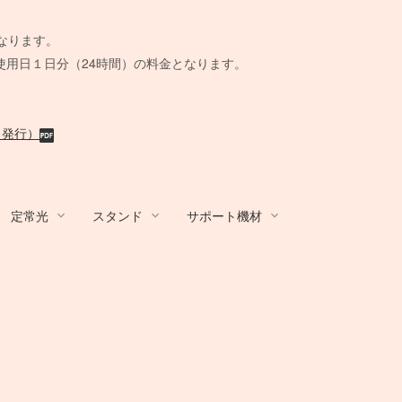
。
なります。
使用日１日分（24時間）の料金となります。
月発行）
定常光
スタンド
サポート機材
R
/ アダプター
ands
ール
 BOX
カート/他
その他カメラ
Film Camera / Lens
Film Camera / Lens
蛍光灯ライト
Other Brands
STROBO ACC
その他機材
ix
BALCAR
AC延長
Schneider
水中ハウジング
KINO FLO
ト
その他アンブレ
ウェイト
クラシックカメラ専門 姉妹店「スプー
クラシックカメラ専門 姉妹店「スプー
B＋W
ーブル
脚
小道具デジタルカメラ
BOX
ラ
撮影補助機材
ル」
ル」