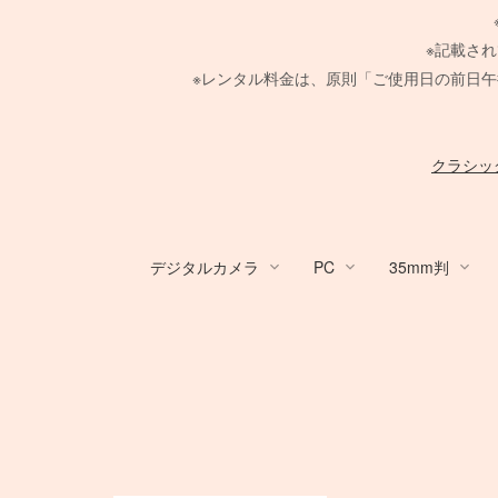
※記載さ
※レンタル料金は、原則「ご使用日の前日午
クラシッ
デジタルカメラ
PC
35mm判
デジタルカメラ
PC
Canon Lens
PHASE ONE
Large Format Lens
GITZO
HARRISON
broncolor
Aupture LEDライト
スタンド
メーター
/
ACC
Profoto
レフ
TIFFEN
中判デジタルカメラ
Nikon Lens
Hasselblad H
その他 LEDライト
PC用 周辺機器
Manfrotto
クランプ
/
4×5 Bod
COMET
布/フレー
ACC
Ke
電源部
MINOLTA
電源部
折り畳みレフ
電源部
紗幕/黒幕
SER.9 フィルター
SER.9 フィルター
Canon DSLR
RFマウントレンズ
PHASE ONE カメラ
STORM シリーズ
FUJIFILM GFXシリーズ
Zマウントレンズ
H カメラ
ARRI
ヘッド
SEKONIC
ヘッド
ロールレフ
種
ヘッド
4 1/2 フィルター
ND フィルター
デスクトップ PC
一脚
Manfrotto
PC用 外付バッテ
一脚
Manfrotto
Nikon DSLR
EF 単焦点レンズ
Schneider 645 レンズ
Light Storm シリーズ
AF-S 単焦点レンズ
HC レンズ
Profoto
モノブロック
Kenko
モノブロック
スクリムジム
モノブロ
フラッグ