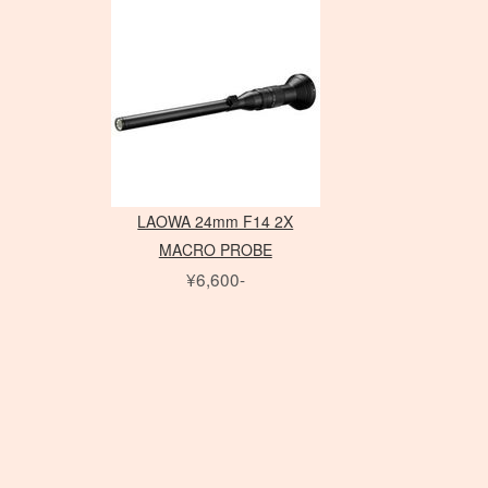
アダプター
アダプター
ノートブック PC
三脚
Avenger
PC用 アクセサリ
三脚
Avenger
Schneider 大判レンズ
Sinar
Sony ミラーレス
EF ズームレンズ
アクセサリ
amaran シリーズ
AF-S ズームレンズ
アクセサリ
Phottix
（バッテリータイ
（ACタイプ）
ライトパネル
アクセサ
フレーム
水平アーム
Matthews
雲台・他
Other Brand
Rodenstock 大判レンズ
COLAVO
Canon ミラーレス
EF MACRO レンズ
NOVA シリーズ
Micro レンズ
ASTERA
プ）
モノブロック
打ち枝
雲台・他
センチュリースタンド
PHASE
Nikon ミラーレス
TS-E レンズ
INFINIBAR シリーズ
PC / PC-E レンズ
DEDOLIGHT
オパライト
（バッテリータイ
Other Brand
アクセサリ
アクセサリ
AI レンズ
Fotodiox
パラ
プ）
スピードライト
ソフトボックス
アクセサリ
KINO FLO
ソフトボックス
クリップオン
レリーズ
スポットライトマウント
スピードライト
Litepanels
エフェクトラン
オパライト
フレネル・バーンドア
レリーズ
Other Brand
プ
ソフトボックス
LED用バッテリー
ピコライト
アンブレラ
LAOWA 24mm F14 2X
アクセサリ
特殊効果ツール
MACRO PROBE
アクセサリ
¥6,600-