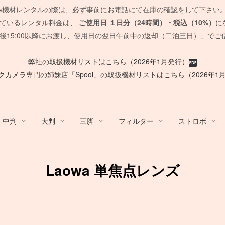
※機材レンタルの際は、必ず事前にお電話にて在庫の確認をして下さい
れているレンタル料金は、
ご使用日
１日分（24時間）・税込（10%）
に
後15:00以降にお渡し、使用日の翌日午前中の返却（二泊三日）」でご
弊社の取扱機材リストはこちら（2026年1月発行）
クカメラ専門の姉妹店「Spool」の取扱機材リストはこちら（2026年1
中判
大判
三脚
フィルター
ストロボ
y / ACC
ム/他
nko
デジタルバック
Sony Lens
Mamiya 645 AF
HMI
Canon
発電機/他
PCモニター
QUICK-SET
ブーム
/
ACC
MARUMI
デジタルアクセサリ
EF Mount Lens
FUJIFILM GFX
タングステンライト
Film Camera / Lens
Other Strobo
バッテリー
CROMOFILTE
ケーブル 
Other Br
オートポ
SOFT
脚立/
Laowa 単焦点レンズ
/布 各
スピードライト
発電機
SUNSTAR
ポータブル電源
Phott
脚立
ND フィルター
ND フィルター
ハーフカラー
PHASE ONE Pシリーズ
FE 単焦点レンズ
セコールD レンズ
ARRI
メモリーカード各種
Sigma 単焦点レンズ
G レンズ
ARRI
アクセサリ
送風機
Panasonic
Vマウント
SD
カー
PL フィルター
PL フィルター
リー
EIZO モニター
ハスキー三脚
Manfrotto
PC用 ケ
一脚・三
Manfrotto
PHASE ONE IQシリーズ
FE ズームレンズ
オールド AFレンズ
Profoto
バッテリー関連
Sigma ズームレンズ
アクセサリ
RDS
ック
各種
暖房
SUNPAK
カメラ/周辺機器
TK 
台車