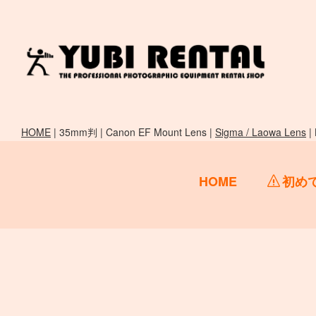
HOME
| 35mm判 | Canon EF Mount Lens |
Sigma / Laowa Lens
|
HOME
初め