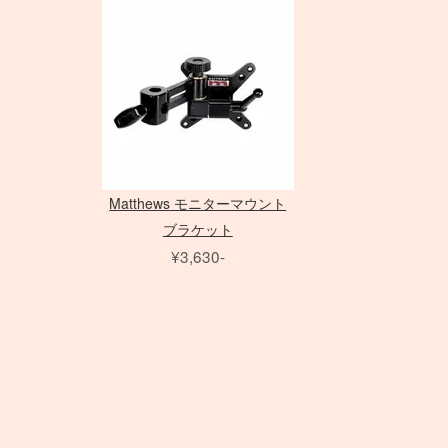
アダプター
アダプター
ノートブック PC
三脚
Avenger
PC用 アクセサリ
三脚
Avenger
Schneider 大判レンズ
Sinar
Sony ミラーレス
EF ズームレンズ
アクセサリ
amaran シリーズ
AF-S ズームレンズ
アクセサリ
Phottix
（バッテリータイ
（ACタイプ）
ライトパネル
アクセサ
フレーム
水平アーム
Matthews
雲台・他
Other Brand
Rodenstock 大判レンズ
COLAVO
Canon ミラーレス
EF MACRO レンズ
NOVA シリーズ
Micro レンズ
ASTERA
プ）
モノブロック
打ち枝
雲台・他
センチュリースタンド
PHASE
Nikon ミラーレス
TS-E レンズ
INFINIBAR シリーズ
PC / PC-E レンズ
DEDOLIGHT
オパライト
（バッテリータイ
Other Brand
アクセサリ
アクセサリ
AI レンズ
Fotodiox
パラ
プ）
スピードライト
ソフトボックス
アクセサリ
KINO FLO
ソフトボックス
クリップオン
レリーズ
スポットライトマウント
スピードライト
Litepanels
エフェクトラン
オパライト
フレネル・バーンドア
レリーズ
Other Brand
プ
ソフトボックス
LED用バッテリー
ピコライト
アンブレラ
Matthews モニターマウント
アクセサリ
特殊効果ツール
ブラケット
アクセサリ
¥3,630-