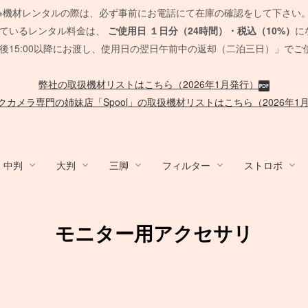
※機材レンタルの際は、必ず事前にお電話にて在庫の確認をして下さい
れているレンタル料金は、
ご使用日
１日分（24時間）・税込（10%）
に
後15:00以降にお渡し、使用日の翌日午前中の返却（二泊三日）」でご
弊社の取扱機材リストはこちら（2026年1月発行）
クカメラ専門の姉妹店「Spool」の取扱機材リストはこちら（2026年1
中判
大判
三脚
フィルター
ストロボ
y / ACC
ム/他
nko
デジタルバック
Sony Lens
Mamiya 645 AF
HMI
Canon
発電機/他
PCモニター
QUICK-SET
ブーム
/
ACC
MARUMI
デジタルアクセサリ
EF Mount Lens
FUJIFILM GFX
タングステンライト
Film Camera / Lens
Other Strobo
バッテリー
CROMOFILTE
ケーブル 
Other Br
オートポ
SOFT
脚立/
モニター用アクセサリ
/布 各
スピードライト
発電機
SUNSTAR
ポータブル電源
Phott
脚立
ND フィルター
ND フィルター
ハーフカラー
PHASE ONE Pシリーズ
FE 単焦点レンズ
セコールD レンズ
ARRI
メモリーカード各種
Sigma 単焦点レンズ
G レンズ
ARRI
アクセサリ
送風機
Panasonic
Vマウント
SD
カー
PL フィルター
PL フィルター
リー
EIZO モニター
ハスキー三脚
Manfrotto
PC用 ケ
一脚・三
Manfrotto
PHASE ONE IQシリーズ
FE ズームレンズ
オールド AFレンズ
Profoto
バッテリー関連
Sigma ズームレンズ
アクセサリ
RDS
ック
各種
暖房
SUNPAK
カメラ/周辺機器
TK 
台車