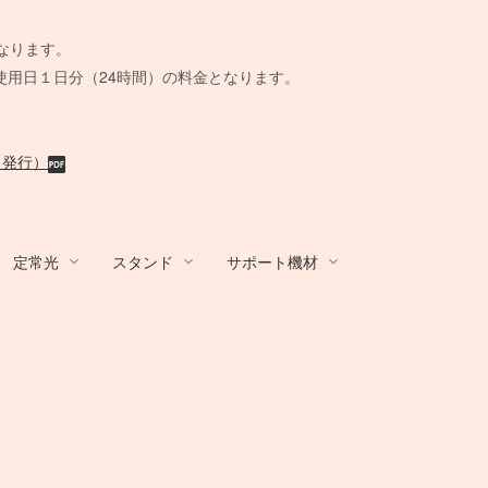
。
なります。
使用日１日分（24時間）の料金となります。
月発行）
定常光
スタンド
サポート機材
R
/ アダプター
ands
ール
 BOX
カート/他
その他カメラ
Film Camera / Lens
Film Camera / Lens
蛍光灯ライト
Other Brands
STROBO ACC
その他機材
ix
BALCAR
AC延長
Schneider
水中ハウジング
KINO FLO
ト
その他アンブレ
ウェイト
クラシックカメラ専門 姉妹店「スプー
クラシックカメラ専門 姉妹店「スプー
B＋W
ーブル
脚
小道具デジタルカメラ
BOX
ラ
撮影補助機材
ル」
ル」