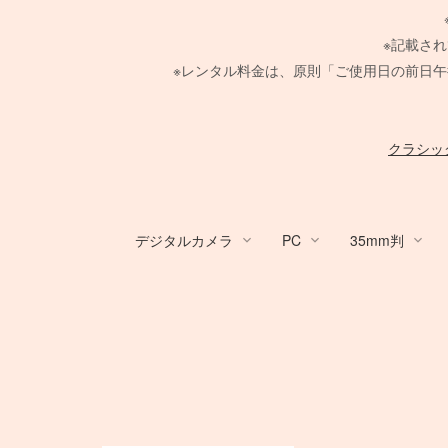
※記載さ
※レンタル料金は、原則「ご使用日の前日午
クラシッ
デジタルカメラ
PC
35mm判
デジタルカメラ
PC
Canon Lens
PHASE ONE
Large Format Lens
GITZO
HARRISON
broncolor
Aupture LEDライト
スタンド
メーター
/
ACC
Profoto
レフ
TIFFEN
中判デジタルカメラ
Nikon Lens
Hasselblad H
その他 LEDライト
PC用 周辺機器
Manfrotto
クランプ
/
4×5 Bod
COMET
布/フレー
ACC
Ke
電源部
MINOLTA
電源部
折り畳みレフ
電源部
紗幕/黒幕
SER.9 フィルター
SER.9 フィルター
Canon DSLR
RFマウントレンズ
PHASE ONE カメラ
STORM シリーズ
FUJIFILM GFXシリーズ
Zマウントレンズ
H カメラ
ARRI
ヘッド
SEKONIC
ヘッド
ロールレフ
種
ヘッド
4 1/2 フィルター
ND フィルター
デスクトップ PC
一脚
Manfrotto
PC用 外付バッテ
一脚
Manfrotto
Nikon DSLR
EF 単焦点レンズ
Schneider 645 レンズ
Light Storm シリーズ
AF-S 単焦点レンズ
HC レンズ
Profoto
モノブロック
Kenko
モノブロック
スクリムジム
モノブロ
フラッグ