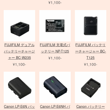
¥1,100-
Zマウントレンズ
アクセサリ
クランプ
一脚
フレネル・バーンドア
Mamiya 645 AF
SER.9 フィルター
AF-S 単焦点レンズ
Film Camera / Lens
三脚
ND フィルター
AF-S ズームレンズ
Profoto
雲台・他
その他 LEDライト
EIZO モニター
アダプター
Micro レンズ
PHASE ONE Pシリーズ
モニター用 アクセサリ
PC / PC-E レンズ
PHASE ONE IQシリーズ
QUICK-SET
Kenko
AI レンズ
PHASE ONE 中判カメラ
ケーブル / アダプター
アクセサリ
FUJIFILM デュアル
FUJIFILM 充電式バ
FUJIFILM バッテリ
折り畳みレフ
スピードライト
Manfrotto
デジタルアクセサリ
バッテリーチャージ
ッテリー NP-T125
ーチャージャー BC-
ロールレフ
セコールD レンズ
レリーズ
Avenger
クラシックカメラ専門 姉妹店「スプール」
ャー BC-W235
¥1,100-
T125
スクリムジム
オールド AFレンズ
大判 在庫リスト
Other Brand
電源部
¥1,100-
¥1,100-
ライトパネル
アクセサリ
ARRI
Sony Lens
/
ACC
ヘッド
Profoto
モノブロック
ブーム
ハスキー三脚
Phottix
布/フレーム/他
FUJIFILM GFX
ND フィルター
（ACタイプ）
ASTERA
PC用 ケーブル
PL フィルター
モノブロック
Other Brands
DEDOLIGHT
PC用 変換アダプタ
クローズアップ
（バッテリータイプ）
メモリーカード各種
Fotodiox
映像出力用 ケーブル
ソフトフィルター
クリップオン
バッテリー関連
KINO FLO
映像出力用 変換アダプタ
クロスフィルター
オパライト
Canon LP-E6N バッ
Canon LP-E6NH バ
Canon バッテリー
バッテリーグリップ
Litepanels