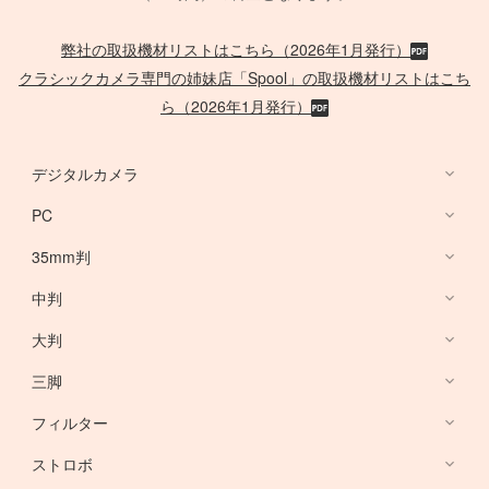
弊社の取扱機材リストはこちら（2026年1月発行）
クラシックカメラ専門の姉妹店「Spool」の取扱機材リストはこち
ら（2026年1月発行）
デジタルカメラ
PC
デジタルカメラ
35mm判
PC
中判
Canon Lens
/
ACC
大判
PHASE ONE
三脚
Large Format Lens
フィルター
Canon DSLR
GITZO
ストロボ
Nikon DSLR
デスクトップ PC