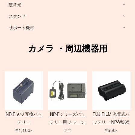
HARRISON
Sony ミラーレス
定常光
ノートブック PC
RFマウントレンズ
Canon ミラーレス
broncolor
スタンド
EF 単焦点レンズ
Nikon ミラーレス
PHASE ONE カメラ
Aupture LEDライト
PC用 周辺機器
EF ズームレンズ
サポート機材
Schneider 645 レンズ
Schneider 大判レンズ
EF MACRO レンズ
スタンド
中判デジタルカメラ
アクセサリ
Rodenstock 大判レンズ
TS-E レンズ
一脚
カメラ ・周辺機器用
メーター
アクセサリ
三脚
Hasselblad H
SER.9 フィルター
スピードライト
4×5 Body / ACC
水平アーム
4 1/2 フィルター
レリーズ
電源部
雲台・他
アダプター
ヘッド
STORM シリーズ
PC用 外付バッテリー
Nikon Lens
/
ACC
モノブロック
Manfrotto
Light Storm シリーズ
PC用 アクセサリ
TIFFEN
Manfrotto
（バッテリータイプ）
FUJIFILM GFXシリーズ
amaran シリーズ
Avenger
オパライト
MINOLTA
NOVA シリーズ
PCモニター
Matthews
パラ
デジタルバック
SEKONIC
H カメラ
INFINIBAR シリーズ
Sinar
センチュリースタンド
NP-F 970 互換バッ
NP-Fシリーズバッ
FUJIFILM 充電式バ
ソフトボックス
Kenko
HC レンズ
アクセサリ
COLAVOLEX
Other Brand
テリー
テリー用 チャージ
ッテリー NP-W235
エフェクトランプ
アクセサリ
ソフトボックス
PHASE ONE アクセサリ
¥1,100-
ャー
¥550-
ピコライト
スポットライトマウント
レフ