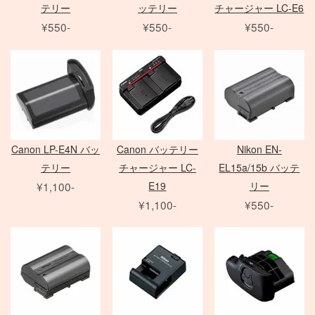
その他のフィルター
FE 単焦点レンズ
ソフトボックス
テリー
ッテリー
チャージャー LC-E6
動画撮影用アクセサリ
Other Brand
FE ズームレンズ
アンブレラ
¥550-
¥550-
¥550-
Manfrotto
撮影補助アクセサリ
LED用バッテリー
紗幕/黒幕/布 各種
G レンズ
MARUMI
FE MACRO レンズ
特殊効果ツール
Avenger
フラッグ各種
アクセサリ
アクセサリ
アクセサリ
Others
その他カメラ
HMI
一脚・三脚
フレーム
雲台・他
打ち枝
Film Camera / Lens
EF Mount Lens
COMET
オートポール
スタビライザー
発電機/他
Canon LP-E4N バッ
Canon バッテリー
Nikon EN-
テリー
チャージャー LC-
EL15a/15b バッテ
ND フィルター
¥1,100-
E19
リー
PL フィルター
水中ハウジング
ARRI
¥1,100-
¥550-
クローズアップ
小道具デジタルカメラ
Profoto
クラシックカメラ専門 姉妹店「スプール」
Sigma 単焦点レンズ
電源部
Manfrotto
broncolor
中判 在庫リスト
CROMOFILTER
Sigma ズームレンズ
ヘッド
DEDOLIGHT
発電機
Laowa 単焦点レンズ
モノブロック
アクセサリ
送風機
アクセサリ
暖房
Film Camera / Lens