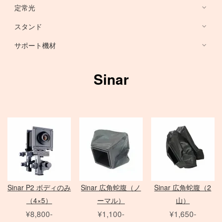
HARRISON
Sony ミラーレス
定常光
ノートブック PC
RFマウントレンズ
Canon ミラーレス
broncolor
スタンド
EF 単焦点レンズ
Nikon ミラーレス
PHASE ONE カメラ
Aupture LEDライト
PC用 周辺機器
EF ズームレンズ
サポート機材
Schneider 645 レンズ
Schneider 大判レンズ
EF MACRO レンズ
スタンド
中判デジタルカメラ
アクセサリ
Rodenstock 大判レンズ
TS-E レンズ
一脚
Sinar
メーター
アクセサリ
三脚
Hasselblad H
SER.9 フィルター
スピードライト
4×5 Body / ACC
水平アーム
4 1/2 フィルター
レリーズ
電源部
雲台・他
アダプター
ヘッド
STORM シリーズ
PC用 外付バッテリー
Nikon Lens
/
ACC
モノブロック
Manfrotto
Light Storm シリーズ
PC用 アクセサリ
TIFFEN
Manfrotto
（バッテリータイプ）
FUJIFILM GFXシリーズ
amaran シリーズ
Avenger
オパライト
MINOLTA
NOVA シリーズ
PCモニター
Matthews
パラ
デジタルバック
SEKONIC
H カメラ
INFINIBAR シリーズ
Sinar
センチュリースタンド
Sinar P2 ボディのみ
Sinar 広角蛇腹（ノ
Sinar 広角蛇腹（2
ソフトボックス
Kenko
HC レンズ
アクセサリ
COLAVOLEX
Other Brand
（4×5）
ーマル）
山）
エフェクトランプ
アクセサリ
ソフトボックス
PHASE ONE アクセサリ
¥8,800-
¥1,100-
¥1,650-
ピコライト
スポットライトマウント
レフ