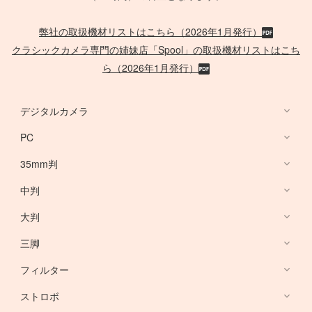
弊社の取扱機材リストはこちら（2026年1月発行）
クラシックカメラ専門の姉妹店「Spool」の取扱機材リストはこち
ら（2026年1月発行）
デジタルカメラ
PC
デジタルカメラ
35mm判
PC
中判
Canon Lens
/
ACC
大判
PHASE ONE
三脚
Large Format Lens
フィルター
Canon DSLR
GITZO
ストロボ
Nikon DSLR
デスクトップ PC