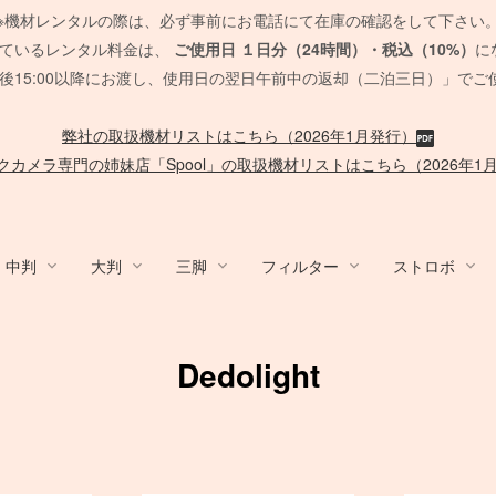
※機材レンタルの際は、必ず事前にお電話にて在庫の確認をして下さい
れているレンタル料金は、
ご使用日
１日分（24時間）・税込（10%）
に
後15:00以降にお渡し、使用日の翌日午前中の返却（二泊三日）」でご
弊社の取扱機材リストはこちら（2026年1月発行）
クカメラ専門の姉妹店「Spool」の取扱機材リストはこちら（2026年1
中判
大判
三脚
フィルター
ストロボ
y / ACC
ム/他
nko
デジタルバック
Sony Lens
Mamiya 645 AF
HMI
Canon
発電機/他
PCモニター
QUICK-SET
ブーム
/
ACC
MARUMI
デジタルアクセサリ
EF Mount Lens
FUJIFILM GFX
タングステンライト
Film Camera / Lens
Other Strobo
バッテリー
CROMOFILTE
ケーブル 
Other Br
オートポ
SOFT
脚立/
Dedolight
/布 各
スピードライト
発電機
SUNSTAR
ポータブル電源
Phott
脚立
ND フィルター
ND フィルター
ハーフカラー
PHASE ONE Pシリーズ
FE 単焦点レンズ
セコールD レンズ
ARRI
メモリーカード各種
Sigma 単焦点レンズ
G レンズ
ARRI
アクセサリ
送風機
Panasonic
Vマウント
SD
カー
PL フィルター
PL フィルター
リー
EIZO モニター
ハスキー三脚
Manfrotto
PC用 ケ
一脚・三
Manfrotto
PHASE ONE IQシリーズ
FE ズームレンズ
オールド AFレンズ
Profoto
バッテリー関連
Sigma ズームレンズ
アクセサリ
RDS
ック
各種
暖房
SUNPAK
カメラ/周辺機器
TK 
台車