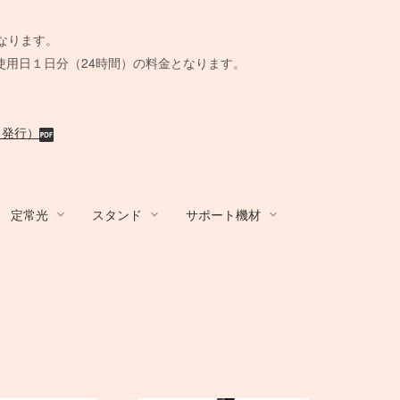
。
なります。
使用日１日分（24時間）の料金となります。
月発行）
定常光
スタンド
サポート機材
R
/ アダプター
ands
ール
 BOX
カート/他
その他カメラ
Film Camera / Lens
Film Camera / Lens
蛍光灯ライト
Other Brands
STROBO ACC
その他機材
ix
BALCAR
AC延長
Schneider
水中ハウジング
KINO FLO
ト
その他アンブレ
ウェイト
クラシックカメラ専門 姉妹店「スプー
クラシックカメラ専門 姉妹店「スプー
B＋W
ーブル
脚
小道具デジタルカメラ
BOX
ラ
撮影補助機材
ル」
ル」