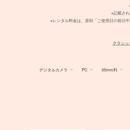
※記載さ
※レンタル料金は、原則「ご使用日の前日午
クラシッ
デジタルカメラ
PC
35mm判
デジタルカメラ
PC
Canon Lens
PHASE ONE
Large Format Lens
GITZO
HARRISON
broncolor
Aupture LEDライト
スタンド
メーター
/
ACC
Profoto
レフ
TIFFEN
中判デジタルカメラ
Nikon Lens
Hasselblad H
その他 LEDライト
PC用 周辺機器
Manfrotto
クランプ
/
4×5 Bod
COMET
布/フレー
ACC
Ke
電源部
MINOLTA
電源部
折り畳みレフ
電源部
紗幕/黒幕
SER.9 フィルター
SER.9 フィルター
Canon DSLR
RFマウントレンズ
PHASE ONE カメラ
STORM シリーズ
FUJIFILM GFXシリーズ
Zマウントレンズ
H カメラ
ARRI
ヘッド
SEKONIC
ヘッド
ロールレフ
種
ヘッド
4 1/2 フィルター
ND フィルター
デスクトップ PC
一脚
Manfrotto
PC用 外付バッテ
一脚
Manfrotto
Nikon DSLR
EF 単焦点レンズ
Schneider 645 レンズ
Light Storm シリーズ
AF-S 単焦点レンズ
HC レンズ
Profoto
モノブロック
Kenko
モノブロック
スクリムジム
モノブロ
フラッグ