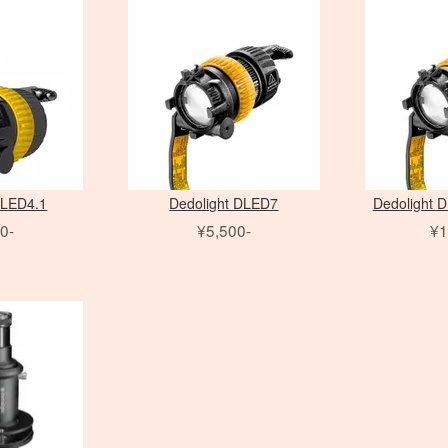
クローズアップ
クローズアップ
モニター用 アクセサリ
Avenger
PC用 変
雲台・他
クラシックカメラ専門 姉妹店「ス
PHASE ONE 中判カメラ
FE MACRO レンズ
アクセサリ
broncolor
バッテリーグリップ
Laowa 単焦点レンズ
パルサーライト
リ
フォグマシーン
ヒカル小町
PHO
Nikon
ソフトフィルター
Others
映像出力
スタビラ
LEX
大判 在庫リスト
アクセサリ
DEDOLIGHT
動画撮影用アクセサリ
Profoto
CHI
クロスフィルター
映像出力
 ONE アクセサリ
アクセサリ
撮影補助アクセサリ
dedolight
bron
その他のフィルター
アイランプ ・ブルーラン
Profo
スピードライト
プ
アクセサリ
Other Brand
アクセサリ
DLED4.1
Dedolight DLED7
Dedoligh
0-
¥5,500-
¥1