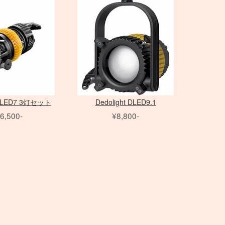
Canon
換アダプタ
プール」
35mm判 在庫リスト
中判 在庫リスト
TO FLEX
MOLA
小道具カメラ
Nikon
用 ケーブル
イザー
オールドレンズ各種
MERA
その他オパライ
MINOLTA
用 変換アダプタ
color
ト
Hasselblad
to
スピードライト
Others
アクセサリ
発信機
t DLED7 3灯セット
Dedolight DLED9.1
6,500-
¥8,800-