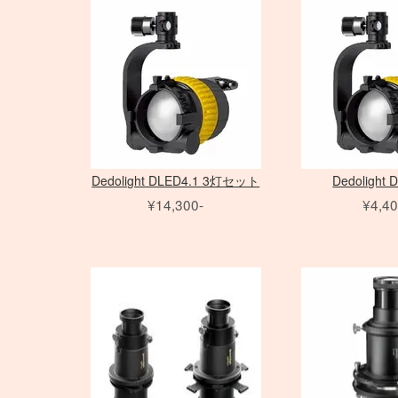
アダプター
アダプター
ノートブック PC
三脚
Avenger
PC用 アクセサリ
三脚
Avenger
Schneider 大判レンズ
Sinar
Sony ミラーレス
EF ズームレンズ
アクセサリ
amaran シリーズ
AF-S ズームレンズ
アクセサリ
Phottix
（バッテリータイ
（ACタイプ）
ライトパネル
アクセサ
フレーム
水平アーム
Matthews
雲台・他
Other Brand
Rodenstock 大判レンズ
COLAVO
Canon ミラーレス
EF MACRO レンズ
NOVA シリーズ
Micro レンズ
ASTERA
プ）
モノブロック
打ち枝
雲台・他
センチュリースタンド
PHASE
Nikon ミラーレス
TS-E レンズ
INFINIBAR シリーズ
PC / PC-E レンズ
DEDOLIGHT
オパライト
（バッテリータイ
Other Brand
アクセサリ
アクセサリ
AI レンズ
Fotodiox
パラ
プ）
スピードライト
ソフトボックス
アクセサリ
KINO FLO
ソフトボックス
クリップオン
レリーズ
スポットライトマウント
スピードライト
Litepanels
エフェクトラン
オパライト
フレネル・バーンドア
レリーズ
Other Brand
プ
ソフトボックス
LED用バッテリー
ピコライト
アンブレラ
Dedolight DLED4.1 3灯セット
Dedolight 
アクセサリ
特殊効果ツール
¥14,300-
¥4,40
アクセサリ