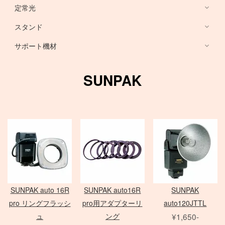
HARRISON
Sony ミラーレス
定常光
ノートブック PC
RFマウントレンズ
Canon ミラーレス
broncolor
スタンド
EF 単焦点レンズ
Nikon ミラーレス
PHASE ONE カメラ
Aupture LEDライト
PC用 周辺機器
EF ズームレンズ
サポート機材
Schneider 645 レンズ
Schneider 大判レンズ
EF MACRO レンズ
スタンド
中判デジタルカメラ
アクセサリ
Rodenstock 大判レンズ
TS-E レンズ
一脚
SUNPAK
メーター
アクセサリ
三脚
Hasselblad H
SER.9 フィルター
スピードライト
4×5 Body / ACC
水平アーム
4 1/2 フィルター
レリーズ
電源部
雲台・他
アダプター
ヘッド
STORM シリーズ
PC用 外付バッテリー
Nikon Lens
/
ACC
モノブロック
Manfrotto
Light Storm シリーズ
PC用 アクセサリ
TIFFEN
Manfrotto
（バッテリータイプ）
FUJIFILM GFXシリーズ
amaran シリーズ
Avenger
オパライト
MINOLTA
NOVA シリーズ
PCモニター
Matthews
パラ
デジタルバック
SEKONIC
H カメラ
INFINIBAR シリーズ
Sinar
センチュリースタンド
SUNPAK auto 16R
SUNPAK auto16R
SUNPAK
ソフトボックス
Kenko
HC レンズ
アクセサリ
COLAVOLEX
Other Brand
pro リングフラッシ
pro用アダプターリ
auto120JTTL
エフェクトランプ
アクセサリ
ソフトボックス
PHASE ONE アクセサリ
ュ
ング
¥1,650-
ピコライト
スポットライトマウント
レフ