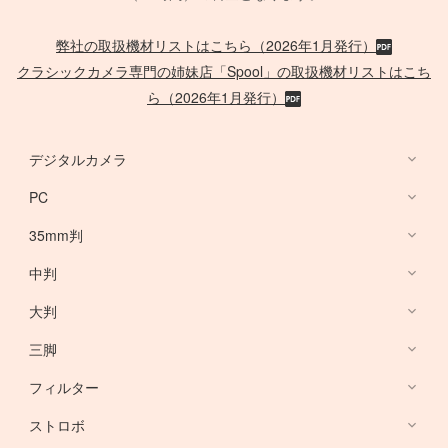
弊社の取扱機材リストはこちら（2026年1月発行）
クラシックカメラ専門の姉妹店「Spool」の取扱機材リストはこち
ら（2026年1月発行）
デジタルカメラ
PC
デジタルカメラ
35mm判
PC
中判
Canon Lens
/
ACC
大判
PHASE ONE
三脚
Large Format Lens
フィルター
Canon DSLR
GITZO
ストロボ
Nikon DSLR
デスクトップ PC