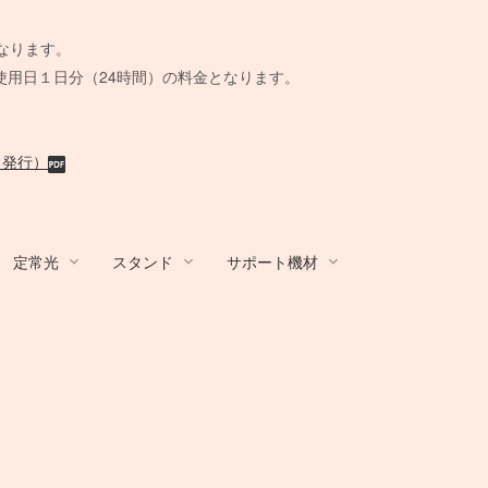
。
なります。
使用日１日分（24時間）の料金となります。
月発行）
定常光
スタンド
サポート機材
R
/ アダプター
ands
ール
 BOX
カート/他
その他カメラ
Film Camera / Lens
Film Camera / Lens
蛍光灯ライト
Other Brands
STROBO ACC
その他機材
ix
BALCAR
AC延長
Schneider
水中ハウジング
KINO FLO
ト
その他アンブレ
ウェイト
クラシックカメラ専門 姉妹店「スプー
クラシックカメラ専門 姉妹店「スプー
B＋W
ーブル
脚
小道具デジタルカメラ
BOX
ラ
撮影補助機材
ル」
ル」