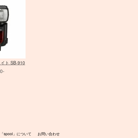
クローズアップ
クローズアップ
モニター用 アクセサリ
Avenger
PC用 変
雲台・他
クラシックカメラ専門 姉妹店「ス
PHASE ONE 中判カメラ
FE MACRO レンズ
アクセサリ
broncolor
バッテリーグリップ
Laowa 単焦点レンズ
パルサーライト
リ
フォグマシーン
ヒカル小町
PHO
Nikon
ソフトフィルター
Others
映像出力
スタビラ
LEX
大判 在庫リスト
アクセサリ
DEDOLIGHT
動画撮影用アクセサリ
Profoto
CHI
クロスフィルター
映像出力
 ONE アクセサリ
アクセサリ
撮影補助アクセサリ
dedolight
bron
その他のフィルター
アイランプ ・ブルーラン
Profo
スピードライト
プ
アクセサリ
Other Brand
アクセサリ
イト SB-910
0-
「spool」について
お問い合わせ