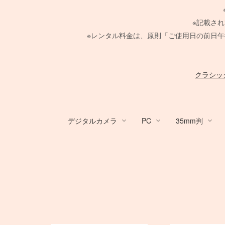
※記載さ
※レンタル料金は、原則「ご使用日の前日午
クラシッ
デジタルカメラ
PC
35mm判
デジタルカメラ
PC
Canon Lens
PHASE ONE
Large Format Lens
GITZO
HARRISON
broncolor
Aupture LEDライト
スタンド
メーター
/
ACC
Profoto
レフ
TIFFEN
中判デジタルカメラ
Nikon Lens
Hasselblad H
その他 LEDライト
PC用 周辺機器
Manfrotto
クランプ
/
4×5 Bod
COMET
布/フレー
ACC
Ke
電源部
MINOLTA
電源部
折り畳みレフ
電源部
紗幕/黒幕
SER.9 フィルター
SER.9 フィルター
Canon DSLR
RFマウントレンズ
PHASE ONE カメラ
STORM シリーズ
FUJIFILM GFXシリーズ
Zマウントレンズ
H カメラ
ARRI
ヘッド
SEKONIC
ヘッド
ロールレフ
種
ヘッド
4 1/2 フィルター
ND フィルター
デスクトップ PC
一脚
Manfrotto
PC用 外付バッテ
一脚
Manfrotto
Nikon DSLR
EF 単焦点レンズ
Schneider 645 レンズ
Light Storm シリーズ
AF-S 単焦点レンズ
HC レンズ
Profoto
モノブロック
Kenko
モノブロック
スクリムジム
モノブロ
フラッグ