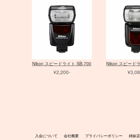
アダプター
アダプター
ノートブック PC
三脚
Avenger
PC用 アクセサリ
三脚
Avenger
Schneider 大判レンズ
Sinar
Sony ミラーレス
EF ズームレンズ
アクセサリ
amaran シリーズ
AF-S ズームレンズ
アクセサリ
Phottix
（バッテリータイ
（ACタイプ）
ライトパネル
アクセサ
フレーム
水平アーム
Matthews
雲台・他
Other Brand
Rodenstock 大判レンズ
COLAVO
Canon ミラーレス
EF MACRO レンズ
NOVA シリーズ
Micro レンズ
ASTERA
プ）
モノブロック
打ち枝
雲台・他
センチュリースタンド
PHASE
Nikon ミラーレス
TS-E レンズ
INFINIBAR シリーズ
PC / PC-E レンズ
DEDOLIGHT
オパライト
（バッテリータイ
Other Brand
アクセサリ
アクセサリ
AI レンズ
Fotodiox
パラ
プ）
スピードライト
ソフトボックス
アクセサリ
KINO FLO
ソフトボックス
クリップオン
レリーズ
スポットライトマウント
スピードライト
Litepanels
エフェクトラン
オパライト
フレネル・バーンドア
レリーズ
Other Brand
プ
ソフトボックス
LED用バッテリー
ピコライト
アンブレラ
Nikon スピードライト SB-700
Nikon スピードラ
アクセサリ
特殊効果ツール
¥2,200-
¥3,08
アクセサリ
入会について
会社概要
プライバシーポリシー
姉妹店