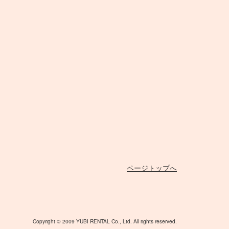
Canon
換アダプタ
プール」
35mm判 在庫リスト
中判 在庫リスト
TO FLEX
MOLA
小道具カメラ
Nikon
用 ケーブル
イザー
オールドレンズ各種
MERA
その他オパライ
MINOLTA
用 変換アダプタ
color
ト
Hasselblad
to
スピードライト
Others
アクセサリ
発信機
ページトップへ
Copyright © 2009 YUBI RENTAL Co., Ltd. All rights reserved.