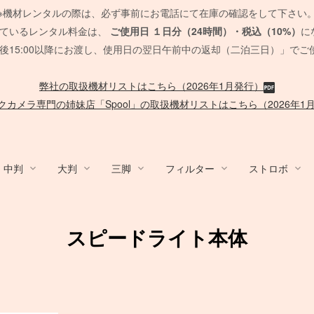
※機材レンタルの際は、必ず事前にお電話にて在庫の確認をして下さい
れているレンタル料金は、
ご使用日
１日分（24時間）・税込（10%）
に
後15:00以降にお渡し、使用日の翌日午前中の返却（二泊三日）」でご
弊社の取扱機材リストはこちら（2026年1月発行）
クカメラ専門の姉妹店「Spool」の取扱機材リストはこちら（2026年1
中判
大判
三脚
フィルター
ストロボ
y / ACC
ム/他
nko
デジタルバック
Sony Lens
Mamiya 645 AF
HMI
Canon
発電機/他
PCモニター
QUICK-SET
ブーム
/
ACC
MARUMI
デジタルアクセサリ
EF Mount Lens
FUJIFILM GFX
タングステンライト
Film Camera / Lens
Other Strobo
バッテリー
CROMOFILTE
ケーブル 
Other Br
オートポ
SOFT
脚立/
スピードライト本体
/布 各
スピードライト
発電機
SUNSTAR
ポータブル電源
Phott
脚立
ND フィルター
ND フィルター
ハーフカラー
PHASE ONE Pシリーズ
FE 単焦点レンズ
セコールD レンズ
ARRI
メモリーカード各種
Sigma 単焦点レンズ
G レンズ
ARRI
アクセサリ
送風機
Panasonic
Vマウント
SD
カー
PL フィルター
PL フィルター
リー
EIZO モニター
ハスキー三脚
Manfrotto
PC用 ケ
一脚・三
Manfrotto
PHASE ONE IQシリーズ
FE ズームレンズ
オールド AFレンズ
Profoto
バッテリー関連
Sigma ズームレンズ
アクセサリ
RDS
ック
各種
暖房
SUNPAK
カメラ/周辺機器
TK 
台車