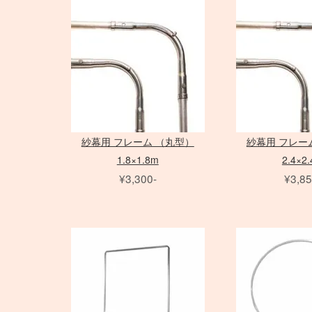
アダプター
アダプター
ノートブック PC
三脚
Avenger
PC用 アクセサリ
三脚
Avenger
Schneider 大判レンズ
Sinar
Sony ミラーレス
EF ズームレンズ
アクセサリ
amaran シリーズ
AF-S ズームレンズ
アクセサリ
Phottix
（バッテリータイ
（ACタイプ）
ライトパネル
アクセサ
フレーム
水平アーム
Matthews
雲台・他
Other Brand
Rodenstock 大判レンズ
COLAVO
Canon ミラーレス
EF MACRO レンズ
NOVA シリーズ
Micro レンズ
ASTERA
プ）
モノブロック
打ち枝
雲台・他
センチュリースタンド
PHASE
Nikon ミラーレス
TS-E レンズ
INFINIBAR シリーズ
PC / PC-E レンズ
DEDOLIGHT
オパライト
（バッテリータイ
Other Brand
アクセサリ
アクセサリ
AI レンズ
Fotodiox
パラ
プ）
スピードライト
ソフトボックス
アクセサリ
KINO FLO
ソフトボックス
クリップオン
レリーズ
スポットライトマウント
スピードライト
Litepanels
エフェクトラン
オパライト
フレネル・バーンドア
レリーズ
Other Brand
プ
ソフトボックス
LED用バッテリー
ピコライト
アンブレラ
紗幕用 フレーム （丸型）
紗幕用 フレー
アクセサリ
特殊効果ツール
1.8×1.8m
2.4×2
アクセサリ
¥3,300-
¥3,85