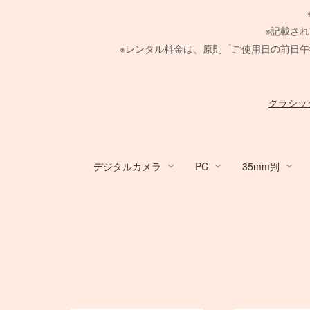
※記載さ
※レンタル料金は、原則「ご使用日の前日午
クラシッ
デジタルカメラ
PC
35mm判
デジタルカメラ
PC
Canon Lens
PHASE ONE
Large Format Lens
GITZO
HARRISON
broncolor
Aupture LEDライト
スタンド
メーター
/
ACC
Profoto
レフ
TIFFEN
中判デジタルカメラ
Nikon Lens
Hasselblad H
その他 LEDライト
PC用 周辺機器
Manfrotto
クランプ
/
4×5 Bod
COMET
布/フレー
ACC
Ke
電源部
MINOLTA
電源部
折り畳みレフ
電源部
紗幕/黒幕
SER.9 フィルター
SER.9 フィルター
Canon DSLR
RFマウントレンズ
PHASE ONE カメラ
STORM シリーズ
FUJIFILM GFXシリーズ
Zマウントレンズ
H カメラ
ARRI
ヘッド
SEKONIC
ヘッド
ロールレフ
種
ヘッド
4 1/2 フィルター
ND フィルター
デスクトップ PC
一脚
Manfrotto
PC用 外付バッテ
一脚
Manfrotto
Nikon DSLR
EF 単焦点レンズ
Schneider 645 レンズ
Light Storm シリーズ
AF-S 単焦点レンズ
HC レンズ
Profoto
モノブロック
Kenko
モノブロック
スクリムジム
モノブロ
フラッグ