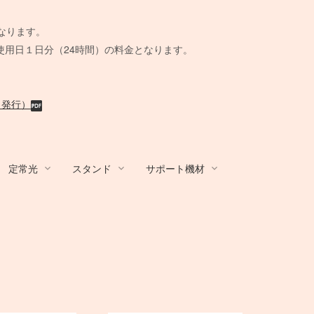
。
なります。
使用日１日分（24時間）の料金となります。
月発行）
定常光
スタンド
サポート機材
R
/ アダプター
ands
ール
 BOX
カート/他
その他カメラ
Film Camera / Lens
Film Camera / Lens
蛍光灯ライト
Other Brands
STROBO ACC
その他機材
ix
BALCAR
AC延長
Schneider
水中ハウジング
KINO FLO
ト
その他アンブレ
ウェイト
クラシックカメラ専門 姉妹店「スプー
クラシックカメラ専門 姉妹店「スプー
B＋W
ーブル
脚
小道具デジタルカメラ
BOX
ラ
撮影補助機材
ル」
ル」