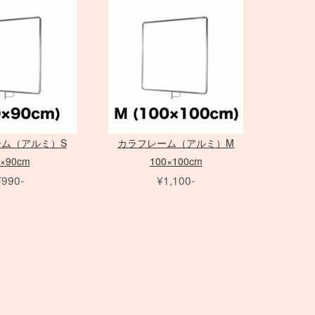
Canon
換アダプタ
プール」
35mm判 在庫リスト
中判 在庫リスト
TO FLEX
MOLA
小道具カメラ
Nikon
用 ケーブル
イザー
オールドレンズ各種
MERA
その他オパライ
MINOLTA
用 変換アダプタ
color
ト
Hasselblad
to
スピードライト
Others
アクセサリ
発信機
ム（アルミ）S
カラフレーム（アルミ）M
0×90cm
100×100cm
¥990-
¥1,100-