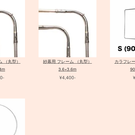
クローズアップ
クローズアップ
モニター用 アクセサリ
Avenger
PC用 変
雲台・他
クラシックカメラ専門 姉妹店「ス
PHASE ONE 中判カメラ
FE MACRO レンズ
アクセサリ
broncolor
バッテリーグリップ
Laowa 単焦点レンズ
パルサーライト
リ
フォグマシーン
ヒカル小町
PHO
Nikon
ソフトフィルター
Others
映像出力
スタビラ
LEX
大判 在庫リスト
アクセサリ
DEDOLIGHT
動画撮影用アクセサリ
Profoto
CHI
クロスフィルター
映像出力
 ONE アクセサリ
アクセサリ
撮影補助アクセサリ
dedolight
bron
その他のフィルター
アイランプ ・ブルーラン
Profo
スピードライト
プ
アクセサリ
Other Brand
アクセサリ
ム （丸型）
紗幕用 フレーム （丸型）
カラフレー
.4m
3.6×3.6m
9
0-
¥4,400-