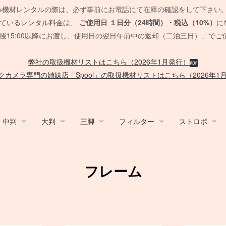
※機材レンタルの際は、必ず事前にお電話にて在庫の確認をして下さい
れているレンタル料金は、
ご使用日
１日分（24時間）・税込（10%）
に
後15:00以降にお渡し、使用日の翌日午前中の返却（二泊三日）」でご
弊社の取扱機材リストはこちら（2026年1月発行）
クカメラ専門の姉妹店「Spool」の取扱機材リストはこちら（2026年1
中判
大判
三脚
フィルター
ストロボ
y / ACC
ム/他
nko
デジタルバック
Sony Lens
Mamiya 645 AF
HMI
Canon
発電機/他
PCモニター
QUICK-SET
ブーム
/
ACC
MARUMI
デジタルアクセサリ
EF Mount Lens
FUJIFILM GFX
タングステンライト
Film Camera / Lens
Other Strobo
バッテリー
CROMOFILTE
ケーブル 
Other Br
オートポ
SOFT
脚立/
フレーム
/布 各
スピードライト
発電機
SUNSTAR
ポータブル電源
Phott
脚立
ND フィルター
ND フィルター
ハーフカラー
PHASE ONE Pシリーズ
FE 単焦点レンズ
セコールD レンズ
ARRI
メモリーカード各種
Sigma 単焦点レンズ
G レンズ
ARRI
アクセサリ
送風機
Panasonic
Vマウント
SD
カー
PL フィルター
PL フィルター
リー
EIZO モニター
ハスキー三脚
Manfrotto
PC用 ケ
一脚・三
Manfrotto
PHASE ONE IQシリーズ
FE ズームレンズ
オールド AFレンズ
Profoto
バッテリー関連
Sigma ズームレンズ
アクセサリ
RDS
ック
各種
暖房
SUNPAK
カメラ/周辺機器
TK 
台車