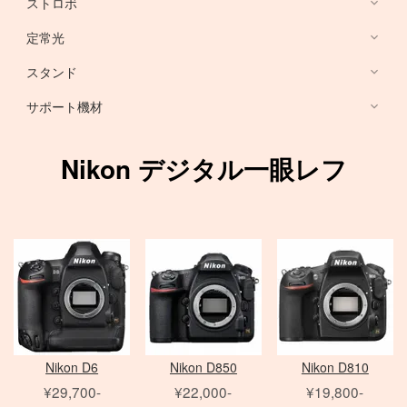
ストロボ
Nikon DSLR
デスクトップ PC
HARRISON
Sony ミラーレス
定常光
ノートブック PC
RFマウントレンズ
Canon ミラーレス
broncolor
スタンド
EF 単焦点レンズ
Nikon ミラーレス
PHASE ONE カメラ
Aupture LEDライト
PC用 周辺機器
EF ズームレンズ
サポート機材
Schneider 645 レンズ
Schneider 大判レンズ
EF MACRO レンズ
スタンド
中判デジタルカメラ
アクセサリ
Rodenstock 大判レンズ
TS-E レンズ
一脚
Nikon デジタル一眼レフ
メーター
アクセサリ
三脚
Hasselblad H
SER.9 フィルター
スピードライト
4×5 Body / ACC
水平アーム
4 1/2 フィルター
レリーズ
電源部
雲台・他
アダプター
ヘッド
STORM シリーズ
PC用 外付バッテリー
Nikon Lens
/
ACC
モノブロック
Manfrotto
Light Storm シリーズ
PC用 アクセサリ
TIFFEN
Manfrotto
（バッテリータイプ）
FUJIFILM GFXシリーズ
amaran シリーズ
Avenger
オパライト
MINOLTA
NOVA シリーズ
PCモニター
Matthews
パラ
デジタルバック
SEKONIC
H カメラ
INFINIBAR シリーズ
Sinar
センチュリースタンド
Nikon D6
Nikon D850
Nikon D810
ソフトボックス
Kenko
HC レンズ
アクセサリ
COLAVOLEX
Other Brand
¥29,700-
¥22,000-
¥19,800-
エフェクトランプ
アクセサリ
ソフトボックス