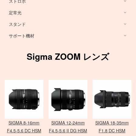
ストロボ
Nikon DSLR
デスクトップ PC
HARRISON
Sony ミラーレス
定常光
ノートブック PC
RFマウントレンズ
Canon ミラーレス
broncolor
スタンド
EF 単焦点レンズ
Nikon ミラーレス
PHASE ONE カメラ
Aupture LEDライト
PC用 周辺機器
EF ズームレンズ
サポート機材
Schneider 645 レンズ
Schneider 大判レンズ
EF MACRO レンズ
スタンド
中判デジタルカメラ
アクセサリ
Rodenstock 大判レンズ
TS-E レンズ
一脚
Sigma ZOOM レンズ
メーター
アクセサリ
三脚
Hasselblad H
SER.9 フィルター
スピードライト
4×5 Body / ACC
水平アーム
4 1/2 フィルター
レリーズ
電源部
雲台・他
アダプター
ヘッド
STORM シリーズ
PC用 外付バッテリー
Nikon Lens
/
ACC
モノブロック
Manfrotto
Light Storm シリーズ
PC用 アクセサリ
TIFFEN
Manfrotto
（バッテリータイプ）
FUJIFILM GFXシリーズ
amaran シリーズ
Avenger
オパライト
MINOLTA
NOVA シリーズ
PCモニター
Matthews
パラ
デジタルバック
SEKONIC
H カメラ
INFINIBAR シリーズ
Sinar
センチュリースタンド
SIGMA 8-16mm
SIGMA 12-24mm
SIGMA 18-35mm
ソフトボックス
Kenko
HC レンズ
アクセサリ
COLAVOLEX
Other Brand
F4.5-5.6 DC HSM
F4.5-5.6 II DG HSM
F1.8 DC HSM
エフェクトランプ
アクセサリ
ソフトボックス