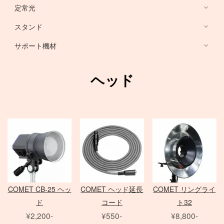
HARRISON
Sony ミラーレス
定常光
ノートブック PC
RFマウントレンズ
Canon ミラーレス
broncolor
スタンド
EF 単焦点レンズ
Nikon ミラーレス
PHASE ONE カメラ
Aupture LEDライト
PC用 周辺機器
EF ズームレンズ
サポート機材
Schneider 645 レンズ
Schneider 大判レンズ
EF MACRO レンズ
スタンド
中判デジタルカメラ
アクセサリ
Rodenstock 大判レンズ
TS-E レンズ
一脚
ヘッド
メーター
アクセサリ
三脚
Hasselblad H
SER.9 フィルター
スピードライト
4×5 Body / ACC
水平アーム
4 1/2 フィルター
レリーズ
電源部
雲台・他
アダプター
ヘッド
STORM シリーズ
PC用 外付バッテリー
Nikon Lens
/
ACC
モノブロック
Manfrotto
Light Storm シリーズ
PC用 アクセサリ
TIFFEN
Manfrotto
（バッテリータイプ）
FUJIFILM GFXシリーズ
amaran シリーズ
Avenger
オパライト
MINOLTA
NOVA シリーズ
PCモニター
Matthews
パラ
デジタルバック
SEKONIC
H カメラ
INFINIBAR シリーズ
Sinar
センチュリースタンド
COMET CB-25 ヘッ
COMET ヘッド延長
COMET リングライ
ソフトボックス
Kenko
HC レンズ
アクセサリ
COLAVOLEX
Other Brand
ド
コード
ト32
エフェクトランプ
アクセサリ
ソフトボックス
PHASE ONE アクセサリ
¥2,200-
¥550-
¥8,800-
ピコライト
スポットライトマウント
レフ