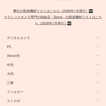
弊社の取扱機材リストはこちら（2026年1月発行）
クラシックカメラ専門の姉妹店「Spool」の取扱機材リストはこち
ら（2026年1月発行）
デジタルカメラ
PC
デジタルカメラ
35mm判
PC
中判
Canon Lens
/
ACC
大判
PHASE ONE
三脚
Large Format Lens
フィルター
Canon DSLR
GITZO
ストロボ
Nikon DSLR
デスクトップ PC